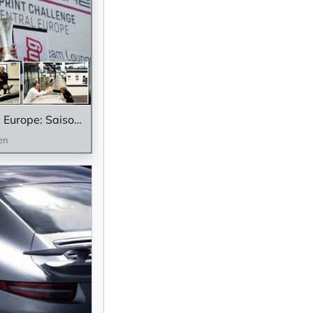
Porsche Sprint Challenge Central Europe: Saisonrückblick von und mit Freddy Kremer und Markus Sedlmaier...
en