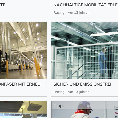
ITE
Racing
vor 13 Jahren
 Empfang des Newsletters ein, den ich jederzeit mit dem Link 
 Newsletter bestätigen Sie die Verarbeitung Ihrer Daten gemäß der
Datenschutzerkläru
eren
PRODUKTION DER CARBONFASER MIT ERNEUERBAREN ENERGIEN
SICHER UND EMISSIONSFREI
Racing
vor 13 Jahren
Tipp: