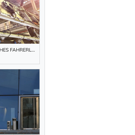
LEICHTBAU FÜR EIN DYNAMISCHES FAHRERLEBNIS
×