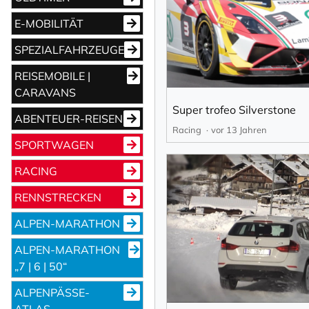
E-MOBILITÄT
SPEZIALFAHRZEUGE
REISEMOBILE |
CARAVANS
Super trofeo Silverstone
ABENTEUER-REISEN
Racing
vor 13 Jahren
SPORTWAGEN
RACING
RENNSTRECKEN
ALPEN-MARATHON
ALPEN-MARATHON
„7 | 6 | 50“
ALPENPÄSSE-
ATLAS