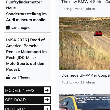
The new BMW 4 Series C
Fünfzylindermotor“
Neue
Racing
vor 13 Jahren
Sonderausstellung im
Audi museum mobile.
vor 2 Tagen
IMSA 2026 | Road of
America: Porsche
Penske Motorsport im
Pech, JDC-Miller
MotorSports auf dem
Podest.
Das neue BMW 4er Coupé
vor 4 Tagen
Racing
vor 13 Jahren
MODELL-NEWS
OFF-ROAD
OLDTIMER