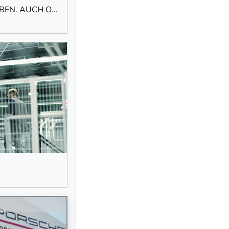
NACHHALTIGE MOBILITÄT ERLEBEN. AUCH OHNE EIGENES AUTO
im Newsletter selbst
ng
durch KlickTipp.