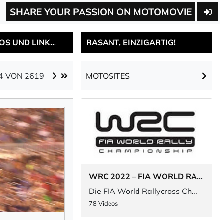
SHARE YOUR PASSION ON MOTOMOVIE
DIE INTERESSANTESTEN RACING-VIDEOS, NEWS UND MOTOSITES MIT FAKTEN, INFOS UND LINKS...
RASANT, EINZIGARTIG!
MOTOSITES
44
VON 2619
WRC 2022 – FIA WORLD RALLYE CHAMPIONSHIP
Die FIA World Rallycross Ch...
78 Videos