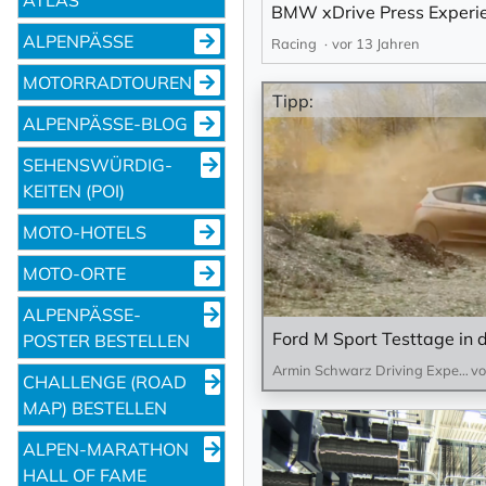
BMW xDrive Press Experi
ALPENPÄSSE
Racing
vor 13 Jahren
MOTORRADTOUREN
Tipp:
ALPENPÄSSE-BLOG
SEHENS­WÜRDIG­
KEITEN (POI)
MOTO-HOTELS
MOTO-ORTE
ALPENPÄSSE-
POSTER BESTELLEN
Armin Schwarz Driving Experience
vo
CHALLENGE (ROAD
MAP) BESTELLEN
ALPEN-MARATHON
HALL OF FAME