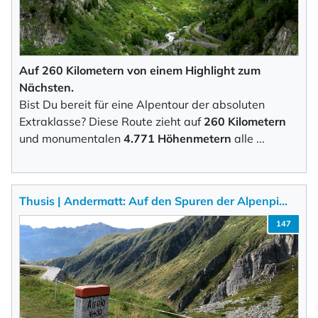
den ich jederzeit mit dem Link im Newsletter
selbst abbestellen kann.
Mit der Eintragung für den Newsletter bestätigen Sie die Verarbeitung
Ihrer Daten gemäß der
Datenschutzerklärung
durch KlickTipp.
Auf 260 Kilometern von einem Highlight zum
Nächsten.
Newsletter abonnieren
Bist Du bereit für eine Alpentour der absoluten
Extraklasse? Diese Route zieht auf
260 Kilometern
und monumentalen
4.771 Höhenmetern
alle
...
Thusis | Andermatt: Auf den Spuren der Alpenpi…
147