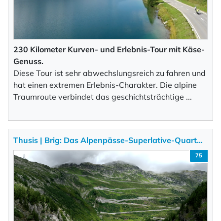
×
NEWSLETTER ABONNIEREN
230 Kilometer Kurven- und Erlebnis-Tour mit Käse-
Genuss.
Diese Tour ist sehr abwechslungsreich zu fahren und
Vorname
hat einen extremen Erlebnis-Charakter. Die alpine
Traumroute verbindet das geschichtsträchtige
...
Nachname
Thusis | Brig: Das Alpenpässe-Superlative-Quart…
75
Ihre E-Mail-Adresse
Ich willige in den Empfang des Newsletters ein,