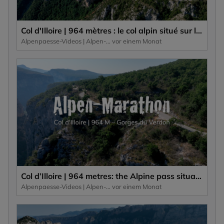
Col d'Illoire | 964 mètres : le col alpin situé sur le plateau des Gorges du Verdon, un canyon profond de 700 mètres.
Alpenpaesse-Videos | Alpen-Marathon
vor einem Monat
Col d’Illoire | 964 metres: the Alpine pass situated on the plateau of the 700-metre-deep gorge, the Gorges du Verdon.
Alpenpaesse-Videos | Alpen-Marathon
vor einem Monat