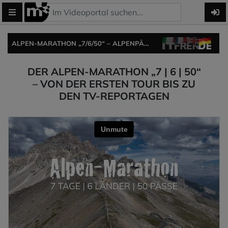
ALPEN-MARATHON „7/6/50“ – ALPENPÄSSE-TOUR ERSTELLEN, BEI DER CHALLENGE MITMACHEN ODER ALPENPÄSSE-POSTER BESTELLEN.
DER ALPEN-MARATHON „7 | 6 | 50“
– VON DER ERSTEN TOUR BIS ZU
DEN TV-REPORTAGEN