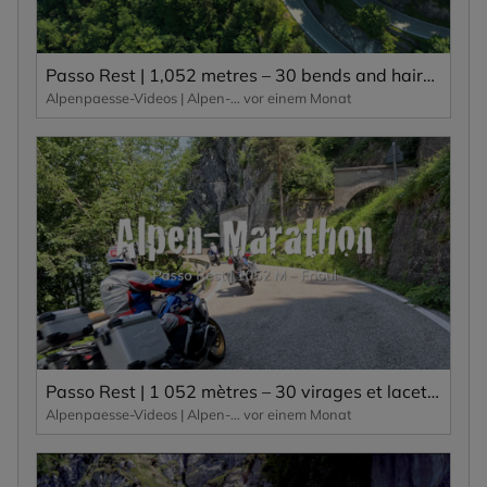
Passo Rest | 1,052 metres – 30 bends and hairpin bends and a narrow road characterise this Alpine pass.
Alpenpaesse-Videos | Alpen-Marathon
vor einem Monat
Passo Rest | 1 052 mètres – 30 virages et lacets ainsi qu’une route étroite caractérisent ce col alpin.
Alpenpaesse-Videos | Alpen-Marathon
vor einem Monat