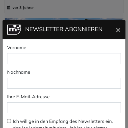
vor 3 Jahren
×
NEWSLETTER ABONNIEREN
Vorname
Nachname
Alpen-Marathon: Sankt Moritz und das Engadin –
Ihre E-Mail-Adresse
eine Motorradreise von den höchsten Pässen bis an
den Comer See.
vor 4 Jahren
Ich willige in den Empfang des Newsletters ein,