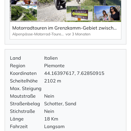
Motorradtouren im Grenzkamm-Gebiet zwischen Piemont und Ligurien – Region Cuneo | TV-Reportage.
Alpenpässe-Motorrad-Touren: Alpen-Marathon, die TV-Reportagen
vor 3 Monaten
Land
Italien
Region
Piemonte
Koordinaten
44.16397617, 7.62850915
Scheitelhöhe
2102 m
Max. Steigung
Mautstraße
Nein
Straßenbelag
Schotter, Sand
Stichstraße
Nein
Länge
18 Km
Fahrzeit
Langsam