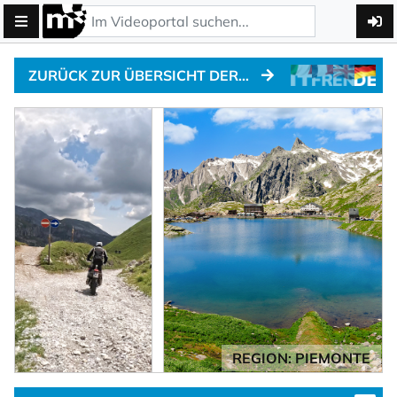
ZURÜCK ZUR ÜBERSICHT DER ALPENPÄSSE
REGION: PIEMONTE