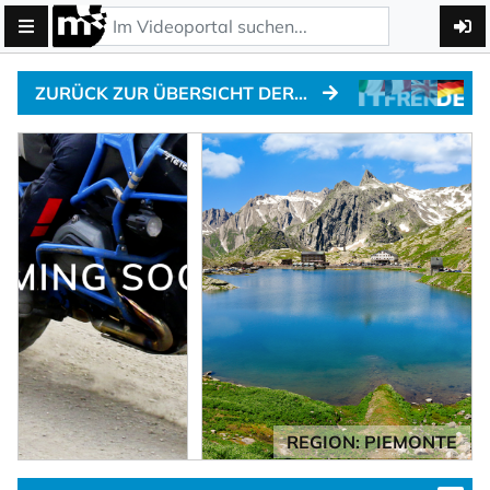
ZURÜCK ZUR ÜBERSICHT DER ALPENPÄSSE
REGION: PIEMONTE