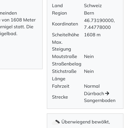
Land
Schweiz
emeinden
Region
Bern
e von 1608 Meter
46.73190000,
Koordinaten
nigel statt. Die
7.44778000
igelbad.
Scheitelhöhe
1608 m
Max.
Steigung
Mautstraße
Nein
Straßenbelag
Stichstraße
Nein
Länge
Fahrzeit
Normal
Dürrbach
Strecke
Sangernboden
Überwiegend bewölkt,