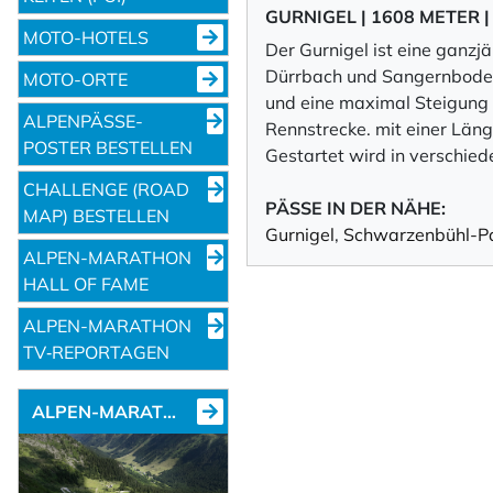
GURNIGEL | 1608 METER
MOTO-HOTELS
Der Gurnigel ist eine ganz
Dürrbach und Sangernboden
MOTO-ORTE
und eine maximal Steigung v
ALPENPÄSSE-
Rennstrecke. mit einer Län
POSTER BESTELLEN
Gestartet wird in verschie
CHALLENGE (ROAD
PÄSSE IN DER NÄHE:
MAP) BESTELLEN
Gurnigel
,
Schwarzenbühl-P
ALPEN-MARATHON
HALL OF FAME
ALPEN-MARATHON
TV‑REPORTAGEN
ALPEN-MARATHON NEWS