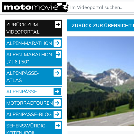
ZURÜCK ZUM
ZURÜCK ZUR ÜBERSICHT
VIDEOPORTAL
ALPEN-MARATHON
ALPEN-MARATHON
„7 | 6 | 50“
ALPENPÄSSE-
ATLAS
ALPENPÄSSE
MOTORRADTOUREN
ALPENPÄSSE-BLOG
SEHENS­WÜRDIG­
KEITEN (POI)