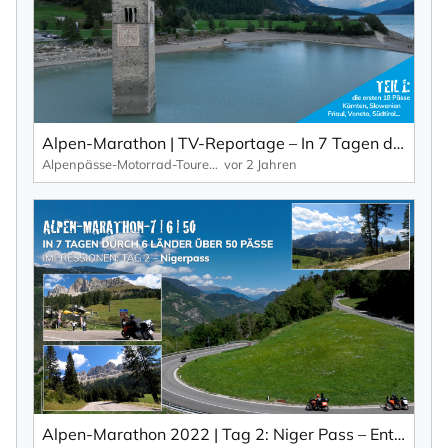
Alpen-Marathon | TV-Reportage – In 7 Tagen durch 6 Länder über 50 Pässe (Teil 1)
Alpenpässe-Motorrad-Touren: Alpen-Marathon, die TV-Reportagen
vor 2 Jahren
Alpen-Marathon 2022 | Tag 2: Niger Pass – Entspanntes Cruisen mit grandiosen Weitsichten. Impressionen aus: 7 Tage | 6 Länder | 50 Pässe.