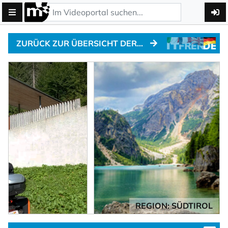
ZURÜCK ZUR ÜBERSICHT DER ALPENPÄSSE
REGION: SÜDTIROL