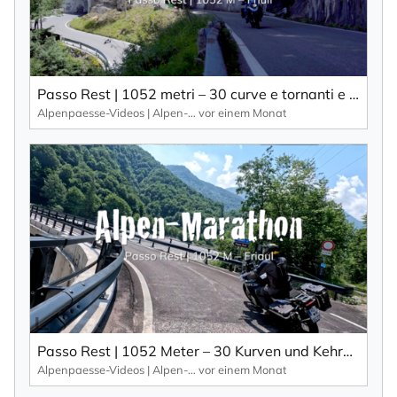
×
NEWSLETTER ABONNIEREN
Passo Rest | 1052 metri – 30 curve e tornanti e una strada stretta caratterizzano questo passo alpino.
Vorname
Alpenpaesse-Videos | Alpen-Marathon
vor einem Monat
Nachname
Ihre E-Mail-Adresse
Ich willige in den Empfang des Newsletters ein,
den ich jederzeit mit dem Link im Newsletter
Passo Rest | 1052 Meter – 30 Kurven und Kehren und eine schmale Straße zeichnen diesen Alpenpass aus.
selbst abbestellen kann.
Alpenpaesse-Videos | Alpen-Marathon
vor einem Monat
Mit der Eintragung für den Newsletter bestätigen Sie die Verarbeitung