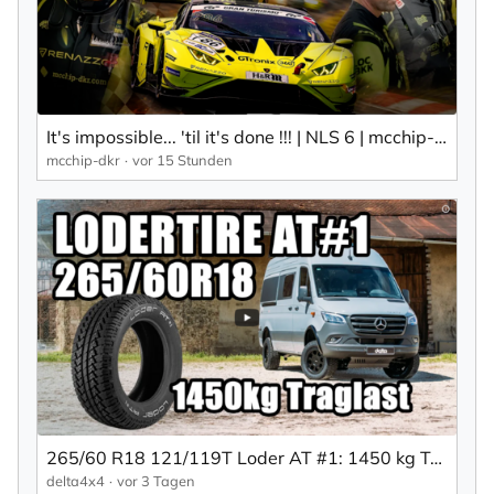
It's impossible... 'til it's done !!! | NLS 6 | mcchip-dkr
mcchip-dkr
vor 15 Stunden
265/60 R18 121/119T Loder AT #1: 1450 kg Traglast für den Sprinter
delta4x4
vor 3 Tagen