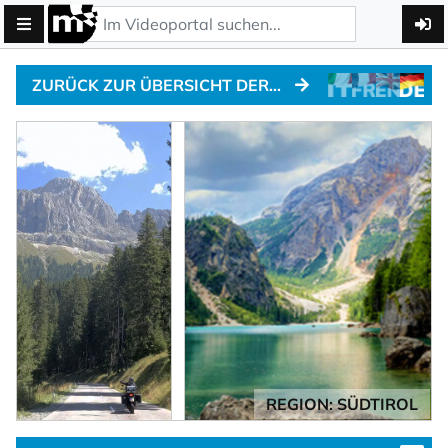
ZURÜCK ZUR ÜBERSICHT DER ALPENPÄSSE
REGION: SÜDTIROL