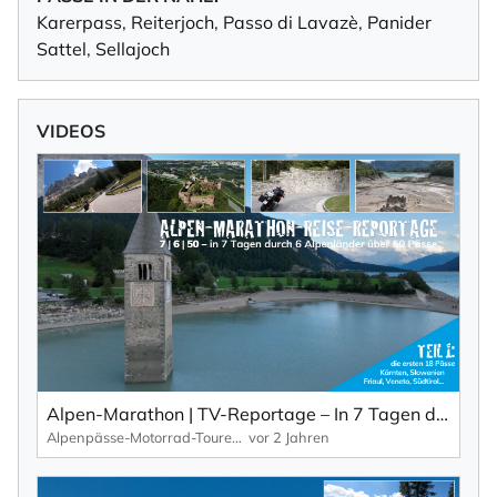
Karerpass
,
Reiterjoch
,
Passo di Lavazè
,
Panider
Sattel
,
Sellajoch
VIDEOS
Alpen-Marathon | TV-Reportage – In 7 Tagen durch 6 Länder über 50 Pässe (Teil 1)
Alpenpässe-Motorrad-Touren: Alpen-Marathon, die TV-Reportagen
vor 2 Jahren