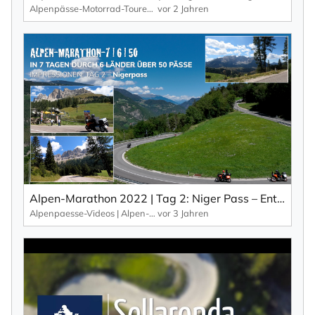
Alpenpässe-Motorrad-Touren: Alpen-Marathon, die TV-Reportagen
vor 2 Jahren
Ich willige in den Empfang des Newsletters ein,
den ich jederzeit mit dem Link im Newsletter
selbst abbestellen kann.
Mit der Eintragung für den Newsletter bestätigen Sie die Verarbeitung
Ihrer Daten gemäß der
Datenschutzerklärung
durch KlickTipp.
Newsletter abonnieren
Alpen-Marathon 2022 | Tag 2: Niger Pass – Entspanntes Cruisen mit grandiosen Weitsichten. Impressionen aus: 7 Tage | 6 Länder | 50 Pässe.
Alpenpaesse-Videos | Alpen-Marathon
vor 3 Jahren