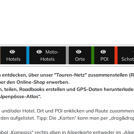
Moto-
Hotels
Hotels
Orte
POI
Schot
 entdecken, über unser "Touren-Netz" zusammenstellen 
ber den Online-Shop erwerben.
en, teilen, Roadbooks erstellen und GPS-Daten herunterladen
Alpenpässe-Atlas“.
und/oder Hotel, Ort und POI anklicken und Route zusammens
n aufgelistet. Tipp: Die „Karten“ kann man per „drag&drop“
bol „Kompass“ rechts oben in Alpenkarte entweder im „Al