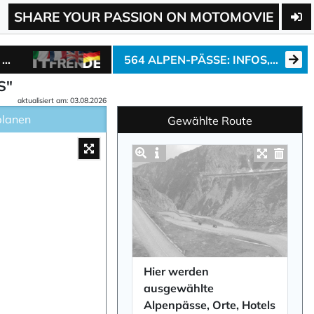
SHARE YOUR PASSION ON MOTOMOVIE
ALPEN-MARATHON „7/6/50“ – ALPENPÄSSE-TOUR ERSTELLEN, BEI DER CHALLENGE MITMACHEN ODER ALPENPÄSSE-POSTER BESTELLEN.
564 ALPEN-PÄSSE: INFOS, VIDEOS, HOTELS ...
S"
aktualisiert am: 03.08.2026
planen
Gewählte Route
Kartenplaner maximieren
Hier werden
ausgewählte
Alpenpässe, Orte, Hotels