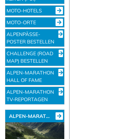
MOTO-HOTELS
MOTO-ORTE
ALPENPÄSSE-
POSTER BESTELLEN
CHALLENGE (ROAD
MAP) BESTELLEN
ALPEN-MARATHON
HALL OF FAME
ALPEN-MARATHON
TV‑REPORTAGEN
ALPEN-MARATHON NEWS