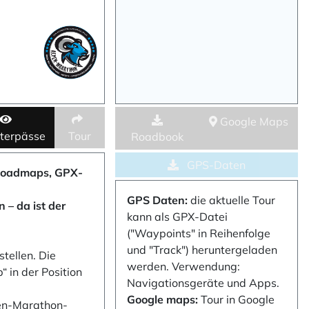
Google Maps
terpässe
Tour
Roadbook
GPS-Daten
(Roadmaps, GPX-
GPS Daten:
die aktuelle Tour
 – da ist der
kann als GPX-Datei
("Waypoints" in Reihenfolge
und "Track") heruntergeladen
tellen. Die
werden. Verwendung:
 in der Position
Navigationsgeräte und Apps.
Google maps:
Tour in Google
pen-Marathon-