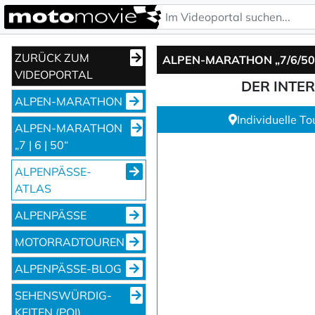
ZURÜCK ZUM
VIDEOPORTAL
DER INTE
ALPEN-MARATHON
Individuelle T
ALPEN-MARATHON
„7 | 6 | 50“
ALPENPÄSSE-
ATLAS
ALPENPÄSSE
MOTORRADTOUREN
ALPENPÄSSE-BLOG
SEHENS­WÜRDIG­
KEITEN (POI)