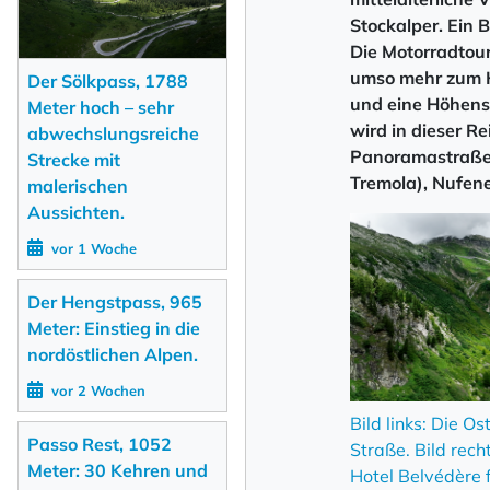
Stockalper. Ein 
Die Motorradtour
umso mehr zum H
Der Sölkpass, 1788
und eine Höhens
Meter hoch – sehr
wird in dieser R
abwechslungsreiche
Panoramastraße,
Strecke mit
Tremola), Nufen
malerischen
Aussichten.
vor 1 Woche
NEWSLETTER 
Der Hengstpass, 965
Meter: Einstieg in die
Vorname
nordöstlichen Alpen.
vor 2 Wochen
Bild links: Die 
Nachname
Passo Rest, 1052
Straße. Bild rec
Meter: 30 Kehren und
Hotel Belvédère 