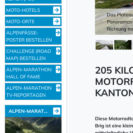
MOTO-HOTELS
Das Plateau
MOTO-ORTE
Panoramastr
Richtung In
ALPENPÄSSE-
POSTER BESTELLEN
CHALLENGE (ROAD
MAP) BESTELLEN
205 KI
ALPEN-MARATHON
HALL OF FAME
MOTORR
ALPEN-MARATHON
KANTON
TV‑REPORTAGEN
ALPEN-MARATHON NEWS
Diese Motorradto
Brig ist eine kle
mittelalterliche