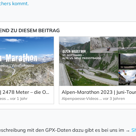
chers kommt.
END ZU DIESEM BEITRAG
 Empfang des Newsletters ein, den ich jederzeit mit dem Link 
 Newsletter bestätigen Sie die Verarbeitung Ihrer Daten gemäß der
Datenschutzerkläru
eren
Nufenenpass | 2478 Meter – die Ostseite dieses Schweizer Alpenpasses.
Alpenpaesse-Videos | Alpen-Marathon
vor 1 Jahr
Alpenpaesse-Videos | Alpen-Marathon
vor 3 Jahren
schreibung mit den GPX-Daten dazu gibt es bei uns im →
S