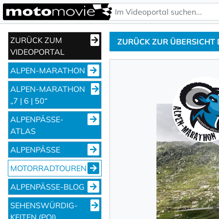
ZURÜCK ZUM
ZURÜCK ZUR ÜBERSICHT
VIDEOPORTAL
ALPEN-MARATHON
ALPEN-MARATHON
„7 | 6 | 50“
ALPENPÄSSE-
ATLAS
ALPENPÄSSE
MOTORRADTOUREN
ALPENPÄSSE-BLOG
SEHENS­WÜRDIG­
KEITEN (POI)