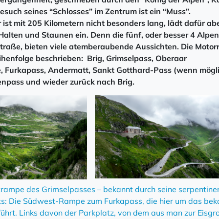
Besuch seines “Schlosses” im Zentrum ist ein “Muss”.
 ist mit 205 Kilometern nicht besonders lang, lädt dafür ab
alten und Staunen ein. Denn die fünf, oder besser 4 Alpe
traße, bieten viele atemberaubende Aussichten. Die Motor
eihenfolge beschrieben: Brig, Grimselpass, Oberaar
 Furkapass, Andermatt, Sankt Gotthard-Pass (wenn mögli
enpass und wieder zurück nach Brig.
ABONNIEREN
Ostrampe des Grimselpasses – bekannt durch seine serpentine
hts: Die Südwest-Rampe zum Furkapass, die hier um das bek
führt. Links davon der Parkplatz, von dem aus man zur Eisgro