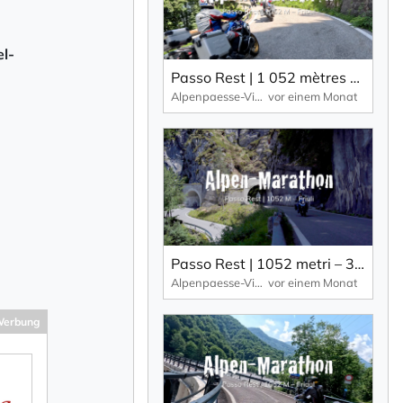
el-
Passo Rest | 1 052 mètres – 30 virages et lacets ainsi qu’une route étroite caractérisent ce col alpin.
Alpenpaesse-Videos | Alpen-Marathon
vor einem Monat
Passo Rest | 1052 metri – 30 curve e tornanti e una strada stretta caratterizzano questo passo alpino.
Alpenpaesse-Videos | Alpen-Marathon
vor einem Monat
erbung