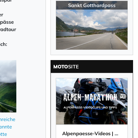
Sankt Gotthardpass
er
npässe
radtour
ch:
MOTO
SITE
×
nreiche
annte
Alpenpaesse-Videos | Alpen-Marathon
tte