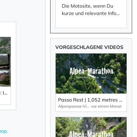
Die Motosite, wenn Du
kurze und relevante Inf
o
...
im Newsletter selbst
VORGESCHLAGENE VIDEOS
ng
durch KlickTipp.
Alpen-Marathon 2023 | Juni-Tour: Impressionen von der alten Passstraße Richtung Süden.
Passo Rest | 1,052 metres – 30 bends and hairpin bends and a narrow road characterise this Alpine pass.
Alpenpaesse-Videos | Alpen-Marathon
vor einem Monat
hop
.