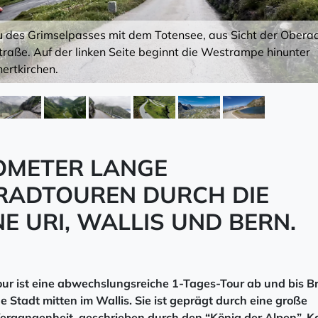
 des Grimselpasses mit dem Totensee, aus Sicht der Obera
aße. Auf der linken Seite beginnt die Westrampe hinunter
nertkirchen.
LOMETER LANGE
ADTOUREN DURCH DIE
E URI, WALLIS UND BERN.
ur ist eine abwechslungsreiche 1-Tages-Tour ab und bis Br
ine Stadt mitten im Wallis. Sie ist geprägt durch eine große
 Vergangenheit, geschrieben durch den “König der Alpen”, K