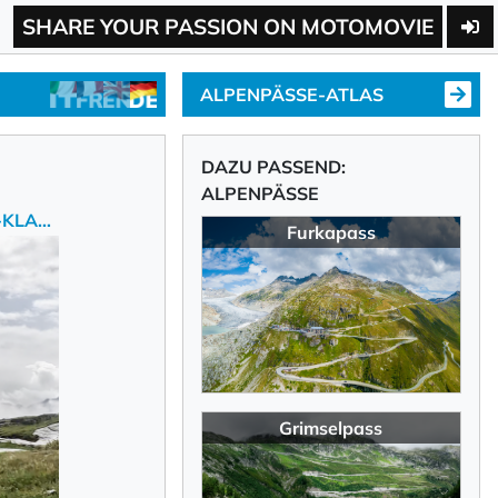
SHARE YOUR PASSION ON MOTOMOVIE
ALPENPÄSSE-ATLAS
DAZU PASSEND:
ALPENPÄSSE
MOTORRADTOUR MIT 5 SCHWEIZER ALPENPÄSSE-KLASSIKERN.
Furkapass
Grimselpass