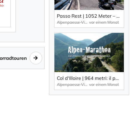
Passo Rest | 1052 Meter – 30 Kurven und Kehren und eine schmale Straße zeichnen diesen Alpenpass aus.
Alpenpaesse-Videos | Alpen-Marathon
vor einem Monat
orradtouren
Col d'Illoire | 964 metri: il passo alpino che si trova sull'altopiano delle Gorges du Verdon, una gola profonda 700 metri.
Alpenpaesse-Videos | Alpen-Marathon
vor einem Monat