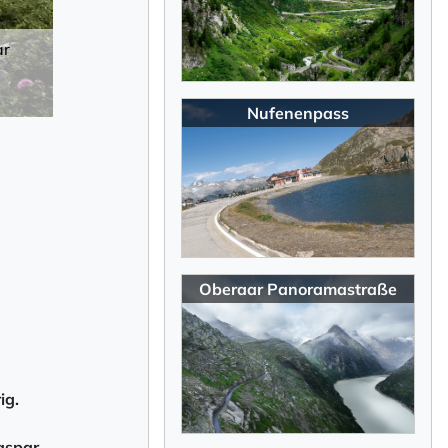
ar
Nufenenpass
Oberaar Panoramastraße
ig.
aspar