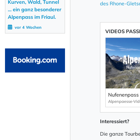
Kurven, Wald, Tunnel
des Rhone-Glets
Ihre E-Mail-Adresse
... ein ganz besonderer
Alpenpass im Friaul.
vor 4 Wochen
VIDEOS PASS
Ich willige in den
abbestellen kann.
Mit der Eintragung für den
Newsletter abonni
Interessiert?
Die ganze Tourbe