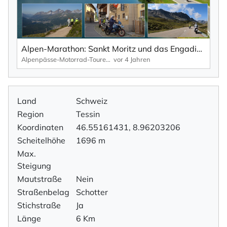
Alpen-Marathon: Sankt Moritz und das Engadin – eine Motorradreise von den höchsten Pässen bis an den Comer See.
Alpenpässe-Motorrad-Touren: Alpen-Marathon, die TV-Reportagen
vor 4 Jahren
Land
Schweiz
Region
Tessin
Koordinaten
46.55161431, 8.96203206
Scheitelhöhe
1696 m
Max.
Steigung
Mautstraße
Nein
Straßenbelag
Schotter
Stichstraße
Ja
Länge
6 Km