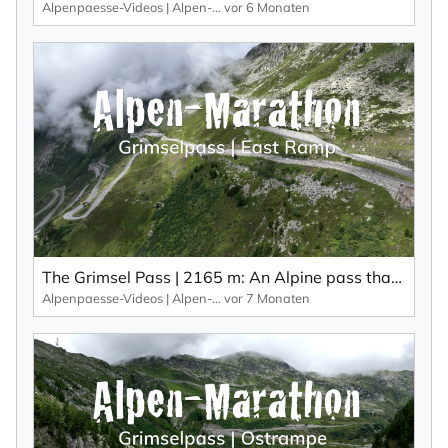
Alpenpaesse-Videos | Alpen-Marathon
vor 6 Monaten
Nachname
Ihre E-Mail-Adresse
Ich willige in den Empfang des Newsletters ein,
den ich jederzeit mit dem Link im Newsletter
selbst abbestellen kann.
Mit der Eintragung für den Newsletter bestätigen Sie die Verarbeitung
The Grimsel Pass | 2165 m: An Alpine pass that has it all: bends, views and other Alpine passes.
Ihrer Daten gemäß der
Datenschutzerklärung
durch KlickTipp.
Alpenpaesse-Videos | Alpen-Marathon
vor 7 Monaten
Newsletter abonnieren