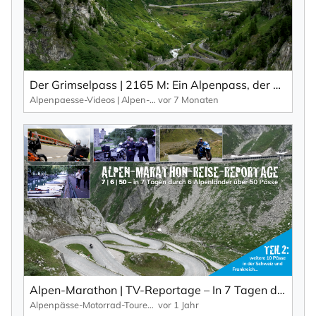
Der Grimselpass | 2165 M: Ein Alpenpass, der alles bietet: Kurven, Aussicht und weitere Alpenpässe.
Alpenpaesse-Videos | Alpen-Marathon
vor 7 Monaten
Alpen-Marathon | TV-Reportage – In 7 Tagen durch 6 Länder über 50 Pässe (Teil 2: Schweiz, Frankreich)
Alpenpässe-Motorrad-Touren: Alpen-Marathon, die TV-Reportagen
vor 1 Jahr