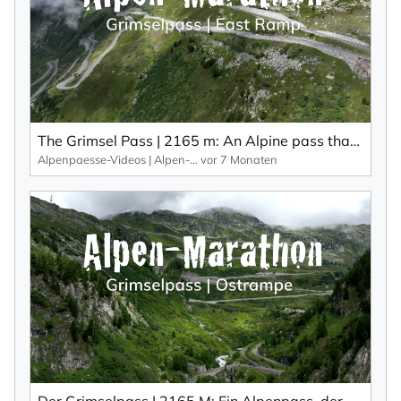
Mit der Eintragung für den Newsletter bestätigen Sie die Verarbeitung
Ihrer Daten gemäß der
Datenschutzerklärung
durch KlickTipp.
Newsletter abonnieren
The Grimsel Pass | 2165 m: An Alpine pass that has it all: bends, views and other Alpine passes.
Alpenpaesse-Videos | Alpen-Marathon
vor 7 Monaten
Der Grimselpass | 2165 M: Ein Alpenpass, der alles bietet: Kurven, Aussicht und weitere Alpenpässe.