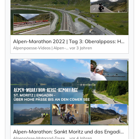
Alpen-Marathon 2022 | Tag 3: Oberalppass: Hochalpen-Pass mit Eisenbahn-Romantik. Impressionen aus: 7 Tage | 6 Länder | 50 Pässe.
Alpenpaesse-Videos | Alpen-Marathon
vor 3 Jahren
Alpen-Marathon: Sankt Moritz und das Engadin – eine Motorradreise von den höchsten Pässen bis an den Comer See.
Alpenpässe-Motorrad-Touren: Alpen-Marathon, die TV-Reportagen
vor 4 Jahren