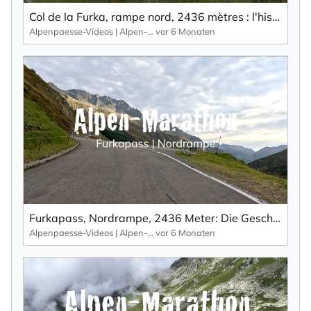
Col de la Furka, rampe nord, 2436 mètres : l'histoire de la James Bond Street au col de la Furka.
Alpenpaesse-Videos | Alpen-Marathon
vor 6 Monaten
×
NEWSLETTER ABONNIEREN
Vorname
Nachname
Ihre E-Mail-Adresse
Furkapass, Nordrampe, 2436 Meter: Die Geschichte der James Bond Street am Furkapass.
Alpenpaesse-Videos | Alpen-Marathon
vor 6 Monaten
Ich willige in den Empfang des Newsletters ein,
den ich jederzeit mit dem Link im Newsletter
selbst abbestellen kann.