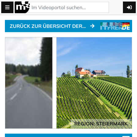
ZURÜCK ZUR ÜBERSICHT DER ALPENPÄSSE
REGION: STEIERMARK