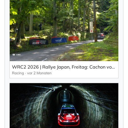
×
NEWSLETTER ABONNIEREN
Vorname
WRC2 2026 | Rallye Japan, Freitag: Cachon von Gryazin (EN).
Nachname
Racing
vor 2 Monaten
Ihre E-Mail-Adresse
Ich willige in den Empfang des Newsletters ein,