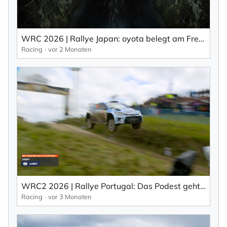
den ich jederzeit mit dem Link im Newsletter
selbst abbestellen kann.
Mit der Eintragung für den Newsletter bestätigen Sie die Verarbeitung
WRC 2026 | Rallye Japan: oyota belegt am Freitag die ersten vier Plätze in Japan (EN).
Ihrer Daten gemäß der
Datenschutzerklärung
durch KlickTipp.
Racing
vor 2 Monaten
Newsletter abonnieren
WRC2 2026 | Rallye Portugal: Das Podest geht in den Norden (EN).
Racing
vor 3 Monaten