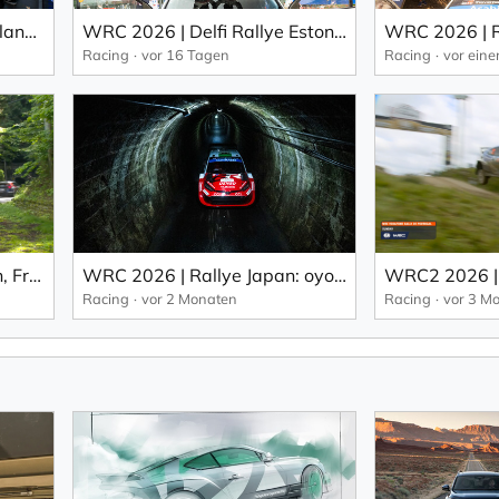
WRC 206 Secto Rallye Finland: Pajari fährt in Finnland einen traumhaften Heimsieg ein (EN).
WRC 2026 | Delfi Rallye Estonia: Pajari erobert mit einem Durchbruch den ersten WRC-Sieg (EN).
Racing
vor 16 Tagen
Racing
vor ein
WRC2 2026 | Rallye Japan, Freitag: Cachon von Gryazin (EN).
WRC 2026 | Rallye Japan: oyota belegt am Freitag die ersten vier Plätze in Japan (EN).
Racing
vor 2 Monaten
Racing
vor 3 M