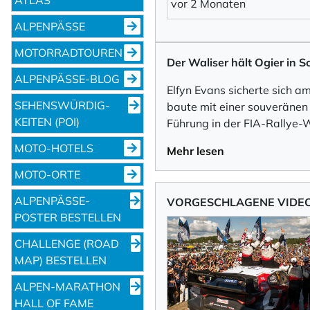
vor 2 Monaten
ALPENPÄSSE
MOTORRADTOUREN
Der Waliser hält Ogier in 
ALPENPÄSSE-BLOG
Elfyn Evans sicherte sich 
SEHENS­WÜRDIG­
baute mit einer souveränen
KEITEN (POI)
Führung in der FIA-Rallye-
MOTO-HOTELS
Mehr lesen
MOTO-ORTE
ALPENPÄSSE-
VORGESCHLAGENE VIDE
POSTER BESTELLEN
CHALLENGE (ROAD
MAP) BESTELLEN
ALPEN-MARATHON
HALL OF FAME