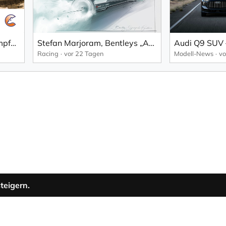
New Defender Hecktürdämpfer-Upgrade
Stefan Marjoram, Bentleys „Artist in Residence“ beim Goodwood Festival of Speed
Racing
vor 22 Tagen
Modell-News
vo
teigern.