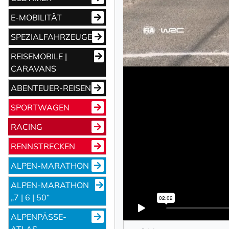
E-MOBILITÄT
SPEZIALFAHRZEUGE
REISEMOBILE |
CARAVANS
ABENTEUER-REISEN
SPORTWAGEN
RACING
RENNSTRECKEN
ALPEN-MARATHON
ALPEN-MARATHON
„7 | 6 | 50“
ALPENPÄSSE-
ATLAS