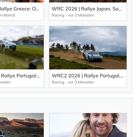
WRC 2026 | Rallye Greece: Ogier holt sich seinen 69. WRC-Sieg in einem dramatischen Finale.
WRC 2026 | Rallye Japan, Samstag: Evans führt vor Ogier vor Finale zur FORUM8 Rally Japan (EN).
em Monat
Racing
vor 2 Monaten
WRC2 2026 | Rallye Portugal: Das Podest geht in den Norden (EN).
WRC2 2026 | Rallye Portugal, Samstag: Am Ende suninen knappvorn (EN).
onaten
Racing
vor 3 Monaten