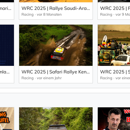
WRC 2026 | Rally Islas Canarias: Trailer, 23. - 26.4.2026 (EN).
WRC 2025 | Rallye Saudi-Arabien: Fourmaux führt, Ogier kommt dem titel näher.
Racing
vor 8 Monaten
Racing
vor 9 M
WRC 2025 | Secto Rally Finland – Start: 31. Juli (Trailer).
WRC 2025 | Safari Rallye Kenya, Shakedown: Auftakt zur Sand-Rallye (EN).
Racing
vor einem Jahr
Racing
vor eine