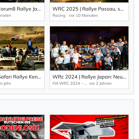
WRC 2025 | Forum8 Rallye Japan, Samstag: Spannender Toyota Showdown (EN).
WRC 2025 | Rallye Passau, shakedown: Neuville entscheidet Shakedown für sich (EN).
onaten
Racing
vor 10 Monaten
WRC 2025 | Safari Rallye Kenya: Die härteste Prüfung der WRC kehrt zurück.
WRc 2024 | Rallye Japan: Neuville feiert historischen WRC-Titel und Toyota holt sich den Herstellertitel (EN).
m Jahr
FIA WRC 2024 – World Rallye Championship
vor 2 Jahren