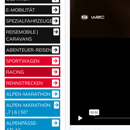
E-MOBILITÄT
SPEZIALFAHRZEUGE
REISEMOBILE |
CARAVANS
ABENTEUER-REISEN
NEWSLETTER 
SPORTWAGEN
RACING
Vorname
RENNSTRECKEN
ALPEN-MARATHON
Nachname
ALPEN-MARATHON
„7 | 6 | 50“
Ihre E-Mail-Adresse
ALPENPÄSSE-
ATLAS