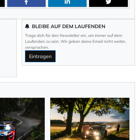
im Newsletter selbst
BLEIBE AUF DEM LAUFENDEN
ng
durch KlickTipp.
Trage dich für den Newsletter ein, um immer auf dem
Laufenden zu sein. Wir geben deine Email nicht weiter,
versprochen.
Eintragen