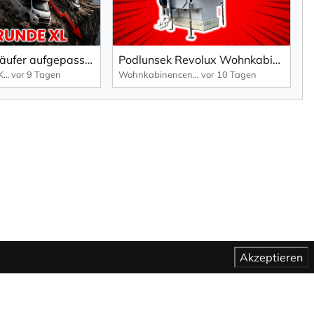
Wohnmobil-Käufer aufgepasst: Jetzt beginnt die spannendste Phase!
Podlunsek Revolux Wohnkabinen sind jetzt offiziell im Wohnkabinencenter bestellbar.
REISEMOBILE-MKK.DE
vor 9 Tagen
Wohnkabinencenter
vor 10 Tagen
Akzeptieren