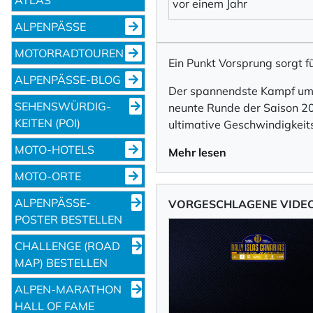
vor einem Jahr
ALPENPÄSSE
Ich willige in den
MOTORRADTOUREN
abbestellen kann.
Ein Punkt Vorsprung sorgt f
ALPENPÄSSE-BLOG
Mit der Eintragung für den
Der spannendste Kampf um 
SEHENS­WÜRDIG­
neunte Runde der Saison 202
KEITEN (POI)
ultimative Geschwindigkeits
Newsletter abonni
MOTO-HOTELS
Mehr lesen
MOTO-ORTE
ALPENPÄSSE-
VORGESCHLAGENE VIDE
POSTER BESTELLEN
CHALLENGE (ROAD
MAP) BESTELLEN
ALPEN-MARATHON
HALL OF FAME