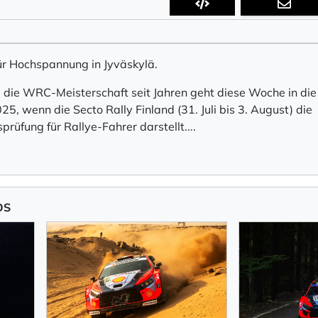
 Empfang des Newsletters ein, den ich jederzeit mit dem Link 
ür Hochspannung in Jyväskylä.
 Newsletter bestätigen Sie die Verarbeitung Ihrer Daten gemäß der
Datenschutzerkläru
die WRC-Meisterschaft seit Jahren geht diese Woche in die
5, wenn die Secto Rally Finland (31. Juli bis 3. August) die
prüfung für Rallye-Fahrer darstellt
.
...
eren
OS