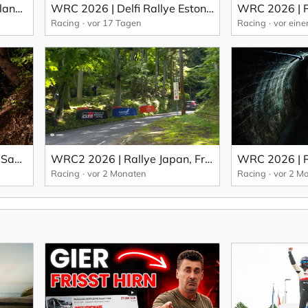
WRC 206 Secto Rallye Finland: Pajari fährt in Finnland einen traumhaften Heimsieg ein (EN).
WRC 2026 | Delfi Rallye Estonia: Pajari erobert mit einem Durchbruch den ersten WRC-Sieg (EN).
Racing
vor 17 Tagen
Racing
vor ein
WRC 2026 | Rallye Japan, Samstag: Evans führt vor Ogier vor Finale zur FORUM8 Rally Japan (EN).
WRC2 2026 | Rallye Japan, Freitag: Cachon von Gryazin (EN).
Racing
vor 2 Monaten
Racing
vor 2 M