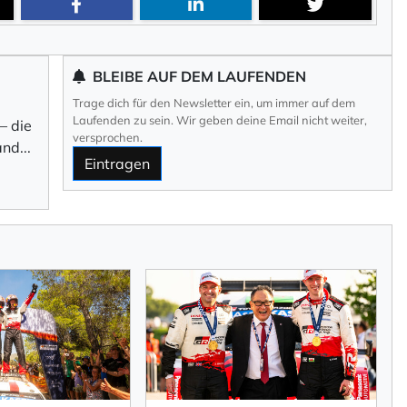
im Newsletter selbst
BLEIBE AUF DEM LAUFENDEN
Trage dich für den Newsletter ein, um immer auf dem
ng
durch KlickTipp.
Laufenden zu sein. Wir geben deine Email nicht weiter,
– die
versprochen.
an
d
...
Eintragen