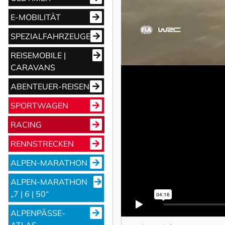
E-MOBILITÄT
SPEZIALFAHRZEUGE
REISEMOBILE |
CARAVANS
ABENTEUER-REISEN
NEWSLETTER 
SPORTWAGEN
RACING
Vorname
RENNSTRECKEN
ALPEN-MARATHON
Nachname
ALPEN-MARATHON
„7 | 6 | 50“
ALPENPÄSSE-
Ihre E-Mail-Adresse
ATLAS