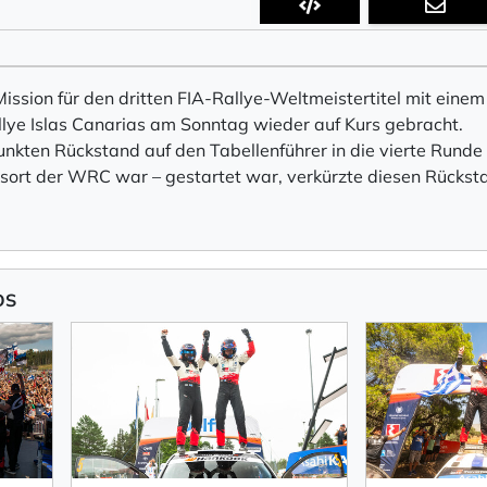
 Empfang des Newsletters ein, den ich jederzeit mit dem Link 
ission für den dritten FIA-Rallye-Weltmeistertitel mit einem
llye Islas Canarias am Sonntag wieder auf Kurs gebracht.
 Newsletter bestätigen Sie die Verarbeitung Ihrer Daten gemäß der
Datenschutzerkläru
Punkten Rückstand auf den Tabellenführer in die vierte Runde 
ort der WRC war – gestartet war, verkürzte diesen Rückst
eren
OS