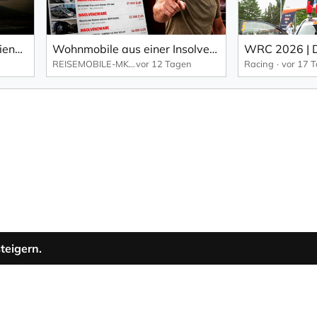
A2 e-tron setzt neuen Effizienzstandard bei Audi.
Wohnmobile aus einer Insolvenz: Der Traumdeal, der zum Albtraum wurde...
REISEMOBILE-MKK.DE
vor 12 Tagen
Racing
vor 17 
teigern.