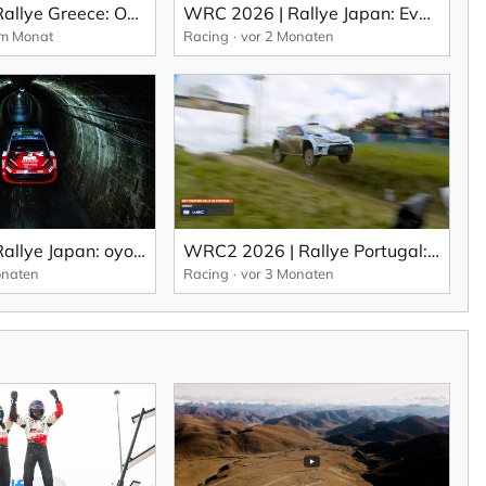
WRC 2026 | Rallye Greece: Ogier holt sich seinen 69. WRC-Sieg in einem dramatischen Finale.
WRC 2026 | Rallye Japan: Evans baut seine Führung in der WRC-Gesamtwertung aus
em Monat
Racing
vor 2 Monaten
WRC 2026 | Rallye Japan: oyota belegt am Freitag die ersten vier Plätze in Japan (EN).
WRC2 2026 | Rallye Portugal: Das Podest geht in den Norden (EN).
onaten
Racing
vor 3 Monaten