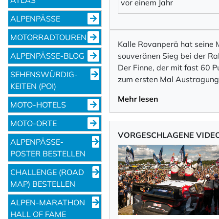
vor einem Jahr
ALPENPÄSSE
Ich willige in den
MOTORRADTOUREN
abbestellen kann.
Kalle Rovanperä hat seine M
ALPENPÄSSE-BLOG
souveränen Sieg bei der Ra
Mit der Eintragung für den
Der Finne, der mit fast 60 
SEHENS­WÜRDIG­
zum ersten Mal Austragungs
KEITEN (POI)
Newsletter abonni
Mehr lesen
MOTO-HOTELS
MOTO-ORTE
VORGESCHLAGENE VIDE
ALPENPÄSSE-
POSTER BESTELLEN
CHALLENGE (ROAD
MAP) BESTELLEN
ALPEN-MARATHON
HALL OF FAME