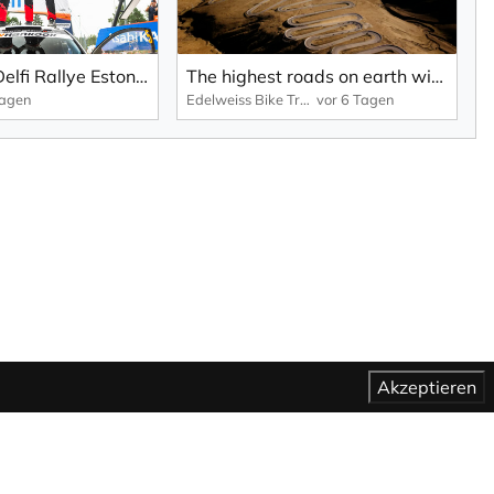
WRC 2026 | Delfi Rallye Estonia: Pajari erobert mit einem Durchbruch den ersten WRC-Sieg (EN).
The highest roads on earth with Edelweiss | CFMoto 1000MT-X in Tibet
Tagen
Edelweiss Bike Travel
vor 6 Tagen
Akzeptieren