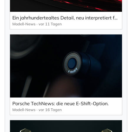
selbst abbestellen kann.
Mit der Eintragung für den Newsletter bestätigen Sie die Verarbeitung
Ein jahrhundertealtes Detail, neu interpretiert für eine neue Generation.
Ihrer Daten gemäß der
Datenschutzerklärung
durch KlickTipp.
Modell-News
vor 11 Tagen
Newsletter abonnieren
Porsche TechNews: die neue E-Shift-Option.
Modell-News
vor 16 Tagen