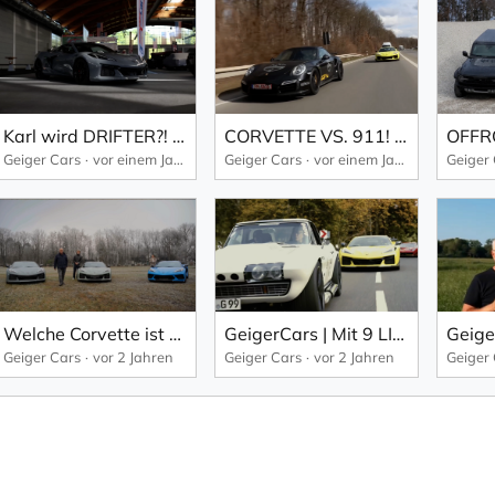
Karl wird DRIFTER?! TWB 2025
CORVETTE VS. 911! LCE zu Besuch bei GeigerCars
Geiger Cars
vor einem Jahr
Geiger Cars
vor einem Jahr
Geiger
Welche Corvette ist am BESTEN? E-Ray vs. Z06 vs. Stingray!
GeigerCars | Mit 9 LITERN HUBRAUM den Berg hinauf! Jochpass Memorial '24
Geige
Geiger Cars
vor 2 Jahren
Geiger Cars
vor 2 Jahren
Geiger