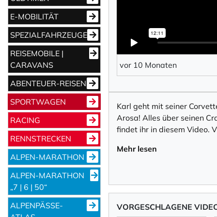
Vorname
E-MOBILITÄT
SPEZIALFAHRZEUGE
Nachname
REISEMOBILE |
CARAVANS
vor 10 Monaten
ABENTEUER-REISEN
Ihre E-Mail-Adresse
SPORTWAGEN
Karl geht mit seiner Corvet
Arosa! Alles über seinen C
RACING
Ich willige in den
findet ihr in diesem Video.
abbestellen kann.
RENNSTRECKEN
Mehr lesen
Mit der Eintragung für den
ALPEN-MARATHON
ALPEN-MARATHON
Newsletter abonni
„7 | 6 | 50“
ALPENPÄSSE-
VORGESCHLAGENE VIDE
ATLAS