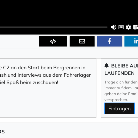
BLEIBE AU
te C2 an den Start beim Bergrennen in
LAUFENDEN
rash und Interviews aus dem Fahrerlager
 Empfang des Newsletters ein, den ich jederzeit mit dem Link 
 Viel Spaß beim zuschauen!
Trage dich für den
immer auf dem Lau
geben deine Email 
 Newsletter bestätigen Sie die Verarbeitung Ihrer Daten gemäß der
Datenschutzerkläru
versprochen.
Eintragen
eren
OS