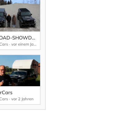
OFFROAD-SHOWDOWN! Schlägt der Bronco RAPTOR den Wrangler 392?
 Cars
vor einem Jahr
rCars
 Cars
vor 2 Jahren