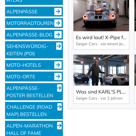
ALPENPÄSSE
MOTORRADTOUREN
ALPENPÄSSE-BLOG
Es wird laut! X-Pipe für den Ford GT
Geiger Cars
vor einem Jahr
SEHENS­WÜRDIG­
KEITEN (POI)
MOTO-HOTELS
MOTO-ORTE
ALPENPÄSSE-
Was sind KARL'S PLÄNE für 2025?
POSTER BESTELLEN
Geiger Cars
vor 2 Jahren
CHALLENGE (ROAD
MAP) BESTELLEN
ALPEN-MARATHON
HALL OF FAME