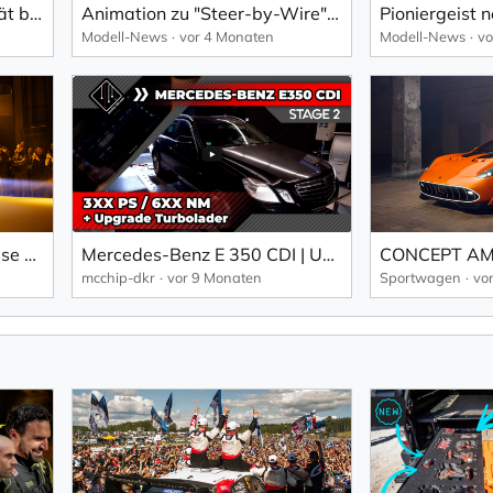
Steer-by-Wire wird Realität bei Mercedes-Benz: Imagefilm!
Animation zu "Steer-by-Wire" von Mercedes-Benz.
Modell-News
vor 4 Monaten
Modell-News
vo
Die Mercedes-Benz S-Klasse Weltpremiere vom 29. Januar 2026.
Mercedes-Benz E 350 CDI | Upgrade Turbolader + Software Stage 2+ | mcchip-dkr
mcchip-dkr
vor 9 Monaten
Sportwagen
vo