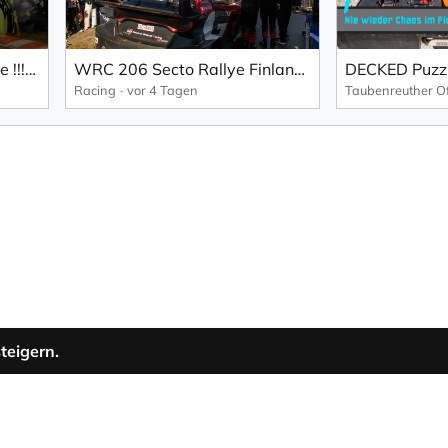
It's impossible... 'til it's done !!! | NLS 6 | mcchip-dkr
WRC 206 Secto Rallye Finland: Pajari fährt in Finnland einen traumhaften Heimsieg ein (EN).
Racing
vor 4 Tagen
teigern.