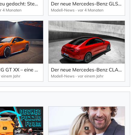
Pioniergeist neu gedacht: Steer-by-Wire wird Realität im neuen EQS.
Der neue Mercedes-Benz GLS: Die S-Klasse unter den SUVs definiert Komfort neu.
r 4 Monaten
Modell-News
vor 4 Monaten
CONCEPT AMG GT XX – eine neue Dimension der Performance
Der neue Mercedes-Benz CLA: großartig, mühelos, intuitiv und flexibel.
r einem Jahr
Modell-News
vor einem Jahr