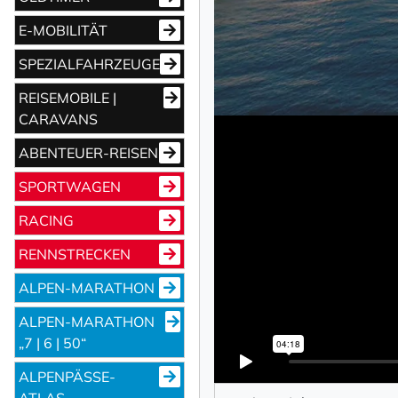
E-MOBILITÄT
SPEZIALFAHRZEUGE
REISEMOBILE |
CARAVANS
ABENTEUER-REISEN
SPORTWAGEN
RACING
RENNSTRECKEN
ALPEN-MARATHON
ALPEN-MARATHON
„7 | 6 | 50“
ALPENPÄSSE-
ATLAS