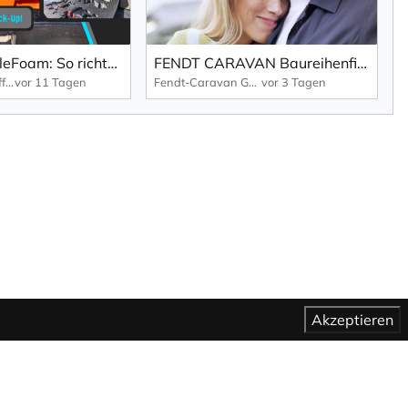
DECKED PuzzleFoam: So richtest du perfekte Aufbewahrung für Werkzeug & Gear ein!
FENDT CARAVAN Baureihenfilm Bianco 2027
Taubenreuther Offroad
vor 11 Tagen
Fendt-Caravan GmbH
vor 3 Tagen
Akzeptieren