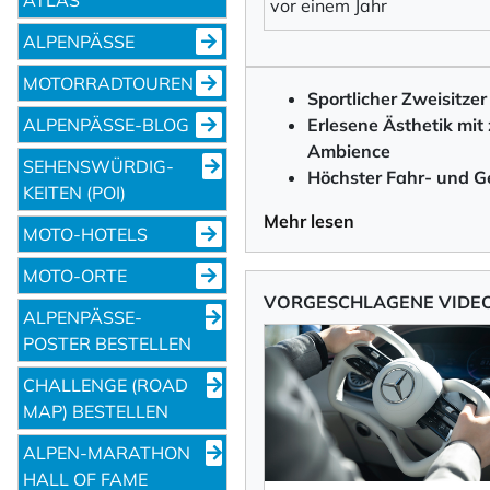
vor einem Jahr
ALPENPÄSSE
MOTORRADTOUREN
Sportlicher Zweisitzer
ALPENPÄSSE-BLOG
Erlesene Ästhetik mi
Ambience
SEHENS­WÜRDIG­
Höchster Fahr- und G
KEITEN (POI)
Mehr lesen
MOTO-HOTELS
MOTO-ORTE
VORGESCHLAGENE VIDE
ALPENPÄSSE-
POSTER BESTELLEN
CHALLENGE (ROAD
MAP) BESTELLEN
ALPEN-MARATHON
HALL OF FAME