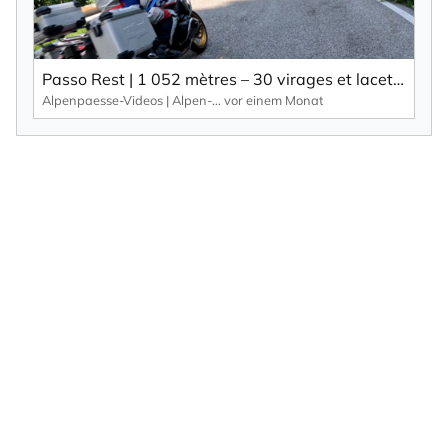
Passo Rest | 1 052 mètres – 30 virages et lacets ainsi qu’une route étroite caractérisent ce col alpin.
Alpenpaesse-Videos | Alpen-Marathon
vor einem Monat