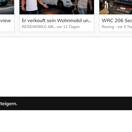
rview
Er verkauft sein Wohnmobil und verlässt Deutschland…
REISEMOBILE-MKK.DE
vor 11 Tagen
Racing
vor 5 T
teigern.