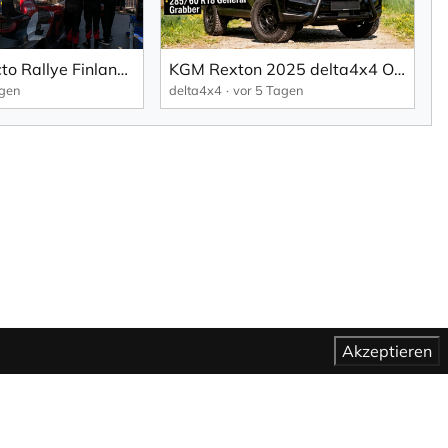
WRC 206 Secto Rallye Finland: Pajari fährt in Finnland einen traumhaften Heimsieg ein (EN).
KGM Rexton 2025 delta4x4 Offroad Paket
agen
delta4x4
vor 5 Tagen
Akzeptieren