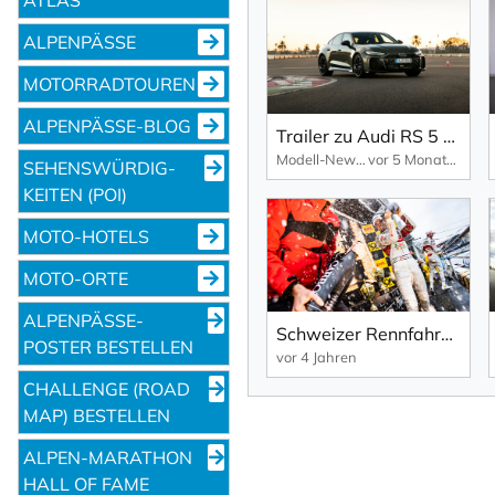
ALPENPÄSSE
MOTORRADTOUREN
ALPENPÄSSE-BLOG
Trailer zu Audi RS 5 Avant und Audi RS 5 Limousine.
Modell-News
vor 5 Monaten
SEHENS­WÜRDIG­
KEITEN (POI)
MOTO-HOTELS
MOTO-ORTE
ALPENPÄSSE-
Schweizer Rennfahrer Nico Müller verlässt Audi Motorsport...
POSTER BESTELLEN
vor 4 Jahren
CHALLENGE (ROAD
MAP) BESTELLEN
ALPEN-MARATHON
HALL OF FAME