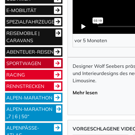
E-MOBILITÄT
SPEZIALFAHRZEUGE
REISEMOBILE |
CARAVANS
vor 5 Monaten
ABENTEUER-REISEN
SPORTWAGEN
Designer Wolf Seebers präse
und Interieurdesigns des n
RACING
Limousine.
RENNSTRECKEN
Mehr lesen
ALPEN-MARATHON
ALPEN-MARATHON
„7 | 6 | 50“
ALPENPÄSSE-
VORGESCHLAGENE VIDE
ATLAS