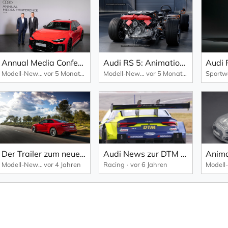
Annual Media Conference 2026 der AUDI AG.
Audi RS 5: Animation zum Antriebskonzept.
Modell-News
vor 5 Monaten
Modell-News
vor 5 Monaten
Der Trailer zum neuen Audi RS 5 Coupé mit competition plus-Paket.
Audi News zur DTM 2020: HYLO-Sicherheitsbauteil
Modell-News
vor 4 Jahren
Racing
vor 6 Jahren