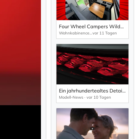
Four Wheel Campers Wildcat Wohnkabine - Rollover Couch sowie WKC Design und Technik Paket
Wohnkabinencenter
vor 11 Tagen
Ein jahrhundertealtes Detail, neu interpretiert für eine neue Generation.
Modell-News
vor 10 Tagen