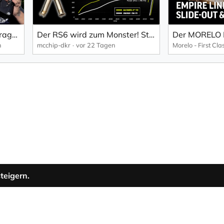
So montierst du deine freitragende OLC Markise! 🛠️ Markisenhalter Tutorial
Der RS6 wird zum Monster! Stage 2 & Downpipes | Audi RS6 4.0 TFSI Projektauto Teil 4 | mcchip-dkr
n
mcchip-dkr
vor 22 Tagen
teigern.