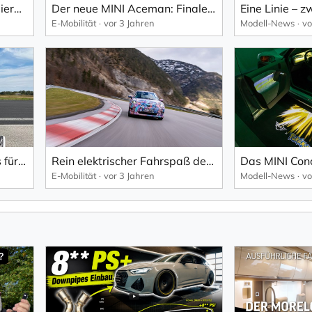
Renneinsatz vor Weltpremiere: Der neue MINI John Cooper Works debütiert beim 24-Stunden-Rennen auf dem Nürburgring.
Der neue MINI Aceman: Finale Testphase unter extremen Bedingungen erfolgreich absolviert.
E-Mobilität
vor 3 Jahren
Modell-News
vo
Unverwechselbare Sounds für die neue, rein elektrische MINI Familie.
Rein elektrischer Fahrspaß der Zukunft: Der neue MINI Cooper Electric.
E-Mobilität
vor 3 Jahren
Modell-News
vo