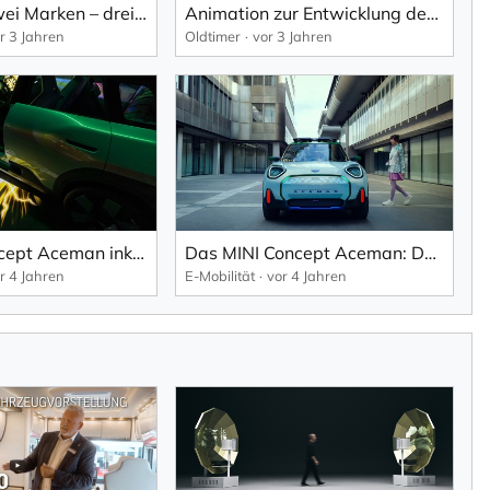
Eine Linie – zwei Marken – drei Antriebe: Produktionsstart des MINI Countryman im BMW Group Werk Leipzig.
Animation zur Entwicklung des Mini: Morphing Mini Classic zu MINI Cooper (2023).
r 3 Jahren
Oldtimer
vor 3 Jahren
Das MINI Concept Aceman inklusive Pokémon Mode auf der gamescom 2022.
Das MINI Concept Aceman: Das erste vollelektrische Crossover-Modell der neuen MINI Familie.
r 4 Jahren
E-Mobilität
vor 4 Jahren