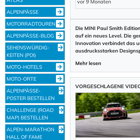
vor 9 Monaten
ALPENPÄSSE
MOTORRADTOUREN
Die MINI Paul Smith Editio
ALPENPÄSSE-BLOG
auf ein neues Level. Die g
Innovation verbindet das 
SEHENS­WÜRDIG­
ausdrucksstarken Designspr
KEITEN (POI)
Mehr lesen
MOTO-HOTELS
MOTO-ORTE
VORGESCHLAGENE VIDE
ALPENPÄSSE-
POSTER BESTELLEN
CHALLENGE (ROAD
MAP) BESTELLEN
ALPEN-MARATHON
HALL OF FAME