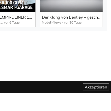
Der MORELO EMPIRE LINER 100 GO | Luxus-Reisemobil mit Slide-Out & Smart-Garage – sofort verfügbar
Der Klang von Bentley – geschaffen, um Emotionen zu wecken.
Morelo - First Class Reisemobile
vor 6 Tagen
Modell-News
vor 20 Tagen
Akzeptieren