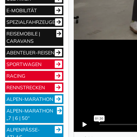
E-MOBILITÄT
SPEZIALFAHRZEUGE
REISEMOBILE |
CARAVANS
ABENTEUER-REISEN
SPORTWAGEN
RACING
RENNSTRECKEN
ALPEN-MARATHON
ALPEN-MARATHON
„7 | 6 | 50“
ALPENPÄSSE-
ATLAS