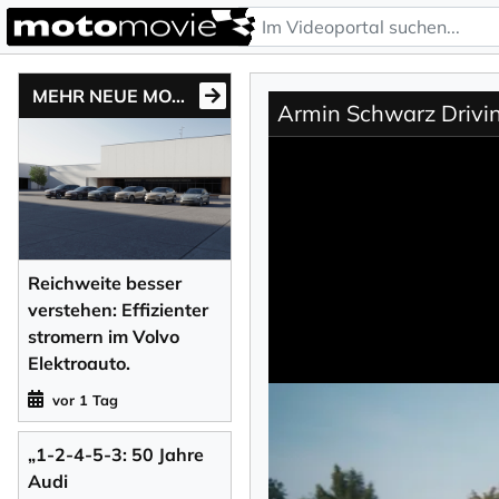
MEHR NEUE MOTONEWS
Armin Schwarz Drivi
Reichweite besser
verstehen: Effizienter
stromern im Volvo
Elektroauto.
vor 1 Tag
„1-2-4-5-3: 50 Jahre
Audi