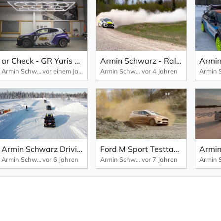
ar Check - GR Yaris Armin Schwarz Rallye Edition
Armin Schwarz - Rally and Driving Experience in Rapla
Armin Schwarz Driving Experience
vor einem Jahr
Armin Schwarz Driving Experience
vor 4 Jahren
Armin Schwarz Driving Experience 2020 - Drone Flight
Ford M Sport Testtage in der AREA 39 – Armin Schwarz Driving Experience Center.
Armin Schwarz Driving Experience
vor 6 Jahren
Armin Schwarz Driving Experience
vor 7 Jahren