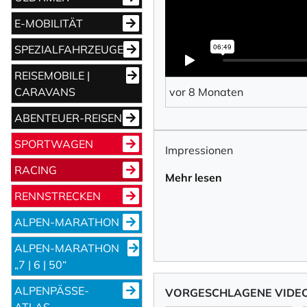
E-MOBILITÄT
SPEZIALFAHRZEUGE
REISEMOBILE |
CARAVANS
vor 8 Monaten
ABENTEUER-REISEN
SPORTWAGEN
Impressionen
RACING
Mehr lesen
RENNSTRECKEN
ALPEN-MARATHON
ALPEN-MARATHON
„7 | 6 | 50“
ALPENPÄSSE-
VORGESCHLAGENE VIDE
ATLAS