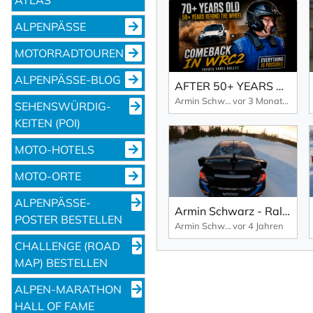
ALPENPÄSSE
MOTORRADTOUREN
ALPENPÄSSE-BLOG
AFTER 50+ YEARS OF RALLYING… HE STILL WANTS MORE
Armin Schwarz Driving Experience
vor 3 Monaten
SEHENS­WÜRDIG­
KEITEN (POI)
MOTO-HOTELS
MOTO-ORTE
ALPENPÄSSE-
Armin Schwarz - Rally and Driving Experience
POSTER BESTELLEN
Armin Schwarz Driving Experience
vor 4 Jahren
CHALLENGE (ROAD
MAP) BESTELLEN
ALPEN-MARATHON
HALL OF FAME