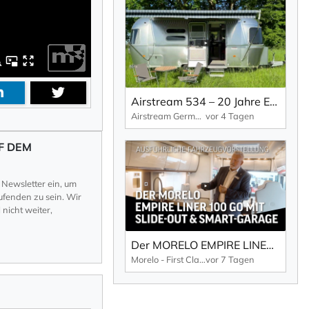
Airstream 534 – 20 Jahre Europa Edition -Sondermodell
Airstream Germany
vor 4 Tagen
F DEM
 Newsletter ein, um
fenden zu sein. Wir
nicht weiter,
Der MORELO EMPIRE LINER 100 GO | Luxus-Reisemobil mit Slide-Out & Smart-Garage – sofort verfügbar
Morelo - First Class Reisemobile
vor 7 Tagen