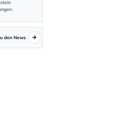
stein
ungen.
zu den News