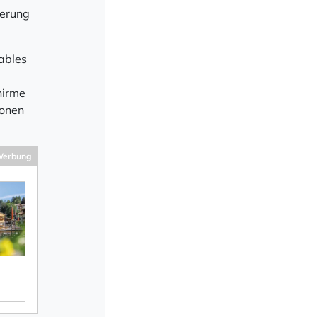
ierung
ables
hirme
ionen
erbung