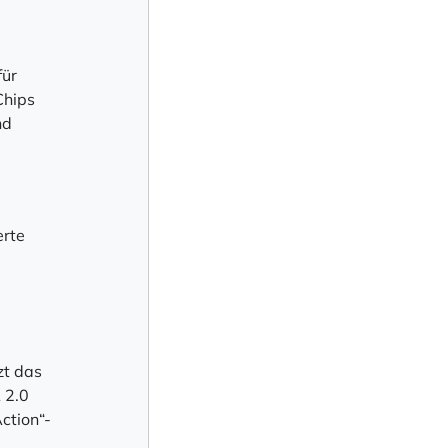
für
Chips
nd
erte
zt das
 2.0
ction“-