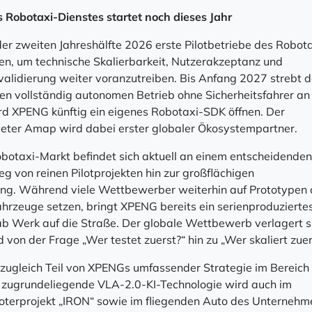
es Robotaxi-Dienstes startet noch dieses Jahr
der zweiten Jahreshälfte 2026 erste Pilotbetriebe des Robota
ten, um technische Skalierbarkeit, Nutzerakzeptanz und
alidierung weiter voranzutreiben. Bis Anfang 2027 strebt 
n vollständig autonomen Betrieb ohne Sicherheitsfahrer an
ird XPENG künftig ein eigenes Robotaxi-SDK öffnen. Der
eter Amap wird dabei erster globaler Ökosystempartner.
botaxi-Markt befindet sich aktuell an einem entscheidenden
 von reinen Pilotprojekten hin zur großflächigen
ng. Während viele Wettbewerber weiterhin auf Prototypen 
hrzeuge setzen, bringt XPENG bereits ein serienproduzierte
ab Werk auf die Straße. Der globale Wettbewerb verlagert s
on der Frage „Wer testet zuerst?“ hin zu „Wer skaliert zuer
 zugleich Teil von XPENGs umfassender Strategie im Bereich
ie zugrundeliegende VLA-2.0-KI-Technologie wird auch im
terprojekt „IRON“ sowie im fliegenden Auto des Unternehm