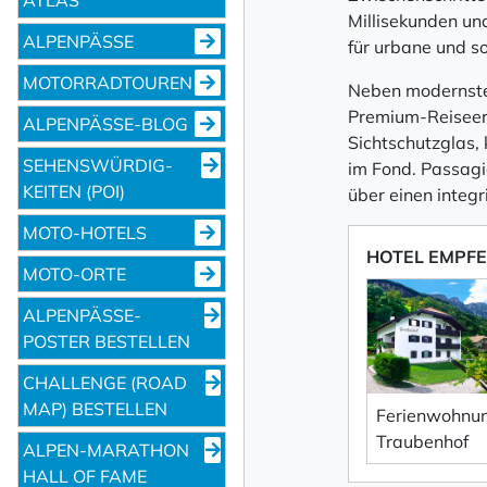
Millisekunden und
ALPENPÄSSE
für urbane und s
MOTORRADTOUREN
Neben modernster
Premium-Reiseerl
ALPENPÄSSE-BLOG
Sichtschutzglas,
SEHENS­WÜRDIG­
im Fond. Passagi
KEITEN (POI)
über einen integr
MOTO-HOTELS
HOTEL EMPF
MOTO-ORTE
ALPENPÄSSE-
POSTER BESTELLEN
CHALLENGE (ROAD
MAP) BESTELLEN
Ferienwohnu
Traubenhof
ALPEN-MARATHON
HALL OF FAME