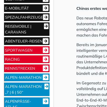
E-MOBILITÄT
Chinas erstes we
SPEZIALFAHRZEUGE
Das neue Robotax
autonomes Fahren
REISEMOBILE |
ermöglichen eine
CARAVANS
machen das Fahrz
ABENTEUER-REISEN
Bereits im Janua
SPORTWAGEN
intelligenter ve
routinemäßige L4
RACING
das Unternehmen
Produktdefinitio
RENNSTRECKEN
bündelt und die 
ALPEN-MARATHON
Im Gegensatz zu
ALPEN-MARATHON
vollständig auf 
„7 | 6 | 50“
Unternehmen auf 
End-to-End-KI-Mo
ALPENPÄSSE-
Zwischenschritte
ATLAS