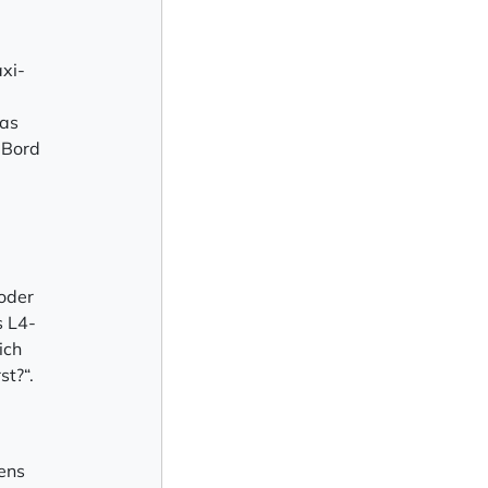
xi-
das
 Bord
oder
s L4-
ich
st?“.
ens