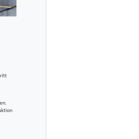
itt
en.
uktion