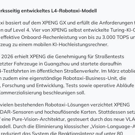
rksseitig entwickeltes L4-Robotaxi-Modell
i basiert auf dem XPENG GX und erfüllt die Anforderungen 
 auf Level 4. Vier von XPENG selbst entwickelte Turing-KI-
 effektive Onboard-Rechenleistung von bis zu 3.000 TOPS u
eug zu einem mobilen KI-Hochleistungsrechner.
r 2026 erhielt XPENG die Genehmigung für Straßentests
rnetzter Fahrzeuge in Guangzhou und startete daraufhin
-Testfahrten im öffentlichen Straßenverkehr. Im März etabli
 zudem eine eigenständige Robotaxi-Business-Unit, die
n, Forschung und Entwicklung, Tests sowie operative Abläufe
Kommerzialisierung beschleunigen soll.
 vielen bestehenden Robotaxi-Lösungen verzichtet XPENG
LiDAR-Sensoren und hochauflösende Karten. Stattdessen set
eine Pure-Vision-Architektur, gesteuert durch das neue VLA
dell. Durch die Eliminierung klassischer „Vision-Language-A
 reduziert das System die Reaktionslatenz auf unter 80