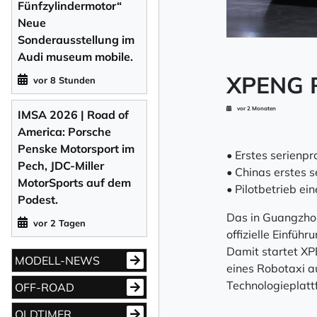
Fünfzylindermotor“
Neue
Sonderausstellung im
Audi museum mobile.
XPENG R
vor 8 Stunden
vor 2 Monaten
IMSA 2026 | Road of
America: Porsche
Penske Motorsport im
• Erstes serienpr
Pech, JDC-Miller
• Chinas erstes s
MotorSports auf dem
• Pilotbetrieb ei
Podest.
Das in Guangzho
vor 2 Tagen
offizielle Einfü
Damit startet XP
MODELL-NEWS
eines Robotaxi au
Technologieplatt
OFF-ROAD
OLDTIMER