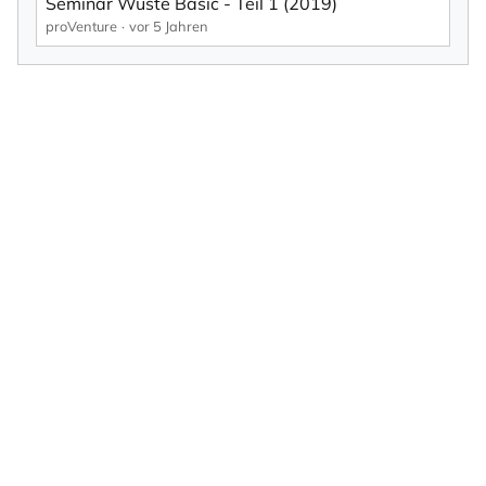
Seminar Wüste Basic - Teil 1 (2019)
proVenture
vor 5 Jahren