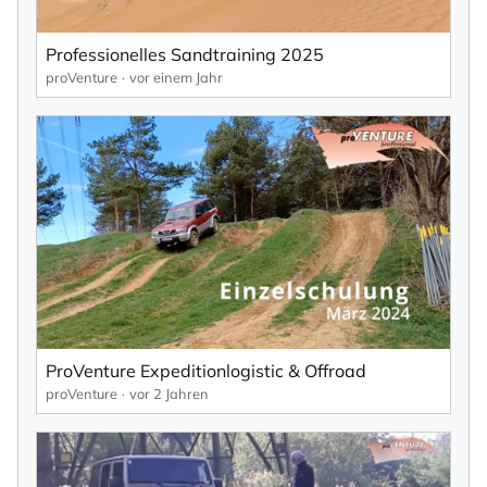
Professionelles Sandtraining 2025
×
NEWSLETTER ABONNIEREN
proVenture
vor einem Jahr
Vorname
Nachname
Ihre E-Mail-Adresse
ProVenture Expeditionlogistic & Offroad
proVenture
vor 2 Jahren
Ich willige in den Empfang des Newsletters ein,
den ich jederzeit mit dem Link im Newsletter
selbst abbestellen kann.