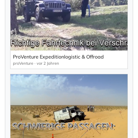
Mit der Eintragung für den Newsletter bestätigen Sie die Verarbeitung
Ihrer Daten gemäß der
Datenschutzerklärung
durch KlickTipp.
Newsletter abonnieren
ProVenture Expeditionlogistic & Offroad
proVenture
vor 2 Jahren