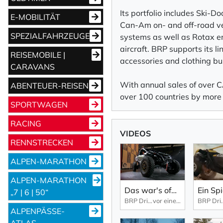
Its portfolio includes Ski-
E-MOBILITÄT
Can-Am on- and off-road ve
SPEZIALFAHRZEUGE
systems as well as Rotax en
aircraft. BRP supports its l
REISEMOBILE |
accessories and clothing bu
CARAVANS
With annual sales of over C
ABENTEUER-REISEN
over 100 countries by more 
SPORTWAGEN
RACING
VIDEOS
RENNSTRECKEN
ALPEN-MARATHON
ALPEN-MARATHON
Das war's offiziell mit dem Club BRP 2026!
„7 | 6 | 50“
BRP Driven by passion
vor einem Jahr
BRP Driv
ALPENPÄSSE-
ATLAS