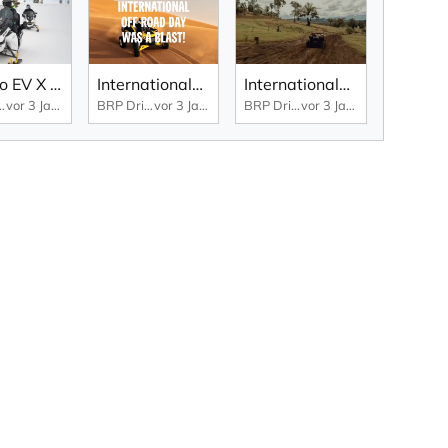
Ski-Doo EV X Uncharted Society
Internationaler Off-Road-Tag
Internationaler Off-Road Tag
en by passion
vor 3 Jahren
BRP Driven by passion
vor 3 Jahren
BRP Driven by passion
vor 3 Jahren