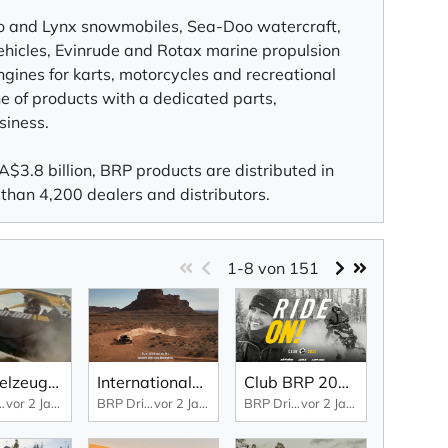
Doo and Lynx snowmobiles, Sea-Doo watercraft,
hicles, Evinrude and Rotax marine propulsion
gines for karts, motorcycles and recreational
ine of products with a dedicated parts,
siness.
A$3.8 billion, BRP products are distributed in
than 4,200 dealers and distributors.
1-8
von 151
Ein Spielzeug für Erwachsene? Aber ja!
Internationaler Frauentag 2024
Club BRP 2024 - Virtual Edition | Highlights
en by passion
vor 2 Jahren
BRP Driven by passion
vor 2 Jahren
BRP Driven by passion
vor 2 Jahren