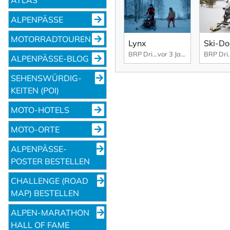
ALPENPÄSSE
MOTORRADTOUREN
Lynx
BRP Driven by passion
vor 3 Jahren
BRP Driv
ALPENPÄSSE-BLOG
SEHENS­WÜRDIG­
KEITEN (POI)
MOTO-HOTELS
MOTO-ORTE
ALPENPÄSSE-
POSTER BESTELLEN
CHALLENGE (ROAD
MAP) BESTELLEN
ALPEN-MARATHON
HALL OF FAME