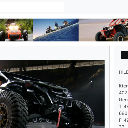
HIL
Itte
407
Ger
T: 4
680
F: 4
33