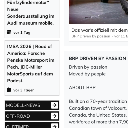
Fünfzylindermotor“
Neue
Sonderausstellung im
Audi museum mobile.
Das war's offiziell mit de
vor 1 Tag
BRP Driven by passion
vor 11 
IMSA 2026 | Road of
America: Porsche
BRP DRIVEN BY PASSION
Penske Motorsport im
Pech, JDC-Miller
Driven by passion
MotorSports auf dem
Moved by people
Podest.
ABOUT BRP
vor 3 Tagen
Built on a 70-year traditio
MODELL-NEWS
Canadian town of Valcourt, 
Canada, the United States, 
OFF-ROAD
workforce of more than 7,9
OLDTIMER