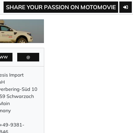
SHARE YOUR PASSION ON MOTOMOVIE
WW
@
sis Import
bH
erbering-Süd 10
59 Schwarzach
Main
many
: +49-9381-
846