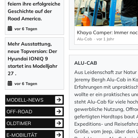
feiern ihre erfolgreiche
Geschichte auf der
Road America.
vor 6 Tagen
Alu-Cab
vor 1 Jahr
Mehr Ausstattung,
neue Topversion: Der
Hyundai IONIQ 9
ALU-CAB
startet ins Modelljahr
Aus Leidenschaft zur Natur
27 .
Jeremy Bergh Alu-Cab in Ka
vor 6 Tagen
Erfahrungen mit unpraktisc
wollte er ein praktisches u
MODELL-NEWS
steht Alu-Cab für viele ho
gewerbliche Nutzung, Offro
OFF-ROAD
gefertigten Hardtops baut A
OLDTIMER
Expeditions- und Reisefahr
Größe, vom Jeep, über den
E-MOBILITÄT