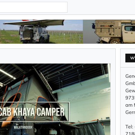
W
Gene
Gm
Gew
973
am 
Ger
Tel
718