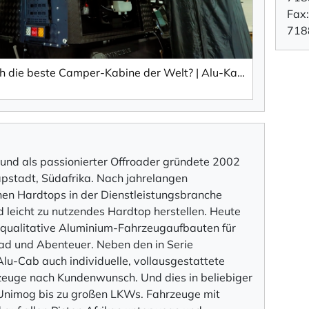
Fax
718
Khaya Camper: Immer noch die beste Camper-Kabine der Welt? | Alu-Kabine Khaya Camper Familienausgabe
 und als passionierter Offroader gründete 2002
pstadt, Südafrika. Nach jahrelangen
hen Hardtops in der Dienstleistungsbranche
nd leicht zu nutzendes Hardtop herstellen. Heute
chqualitative Aluminium-Fahrzeugaufbauten für
ad und Abenteuer. Neben den in Serie
lu-Cab auch individuelle, vollausgestattete
zeuge nach Kundenwunsch. Und dies in beliebiger
 Unimog bis zu großen LKWs. Fahrzeuge mit