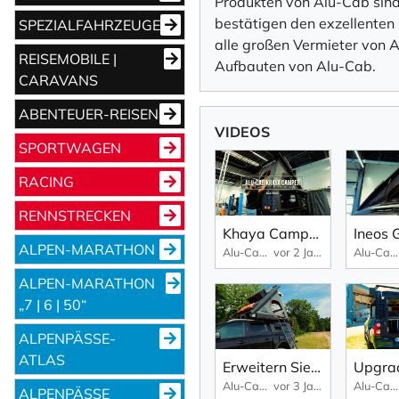
Produkten von Alu-Cab sind
bestätigen den exzellenten
SPEZIALFAHRZEUGE
alle großen Vermieter von 
REISEMOBILE |
Aufbauten von Alu-Cab.
CARAVANS
ABENTEUER-REISEN
VIDEOS
SPORTWAGEN
RACING
RENNSTRECKEN
Khaya Camper: Immer noch die beste Camper-Kabine der Welt? | Alu-Kabine Khaya Camper Familienausgabe
ALPEN-MARATHON
Alu-Cab
vor 2 Jahren
Alu-Cab
ALPEN-MARATHON
„7 | 6 | 50“
ALPENPÄSSE-
ATLAS
Erweitern Sie Ihr Alu-Cab-Dachzelt mit diesem Zubehör! | Alu-Kabine Gen 3-R
Alu-Cab
vor 3 Jahren
Alu-Cab
ALPENPÄSSE