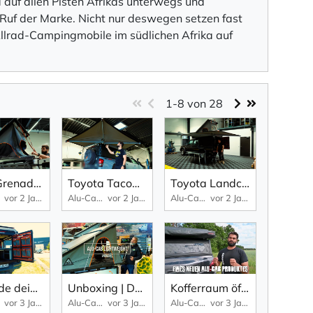
 auf allen Pisten Afrikas unterwegs und
 Ruf der Marke. Nicht nur deswegen setzen fast
Allrad-Campingmobile im südlichen Afrika auf
1-8
von 28
Ineos Grenadier Roofconversion by Alu-Cab
Toyota Tacoma | Alu-Cab ModCap Canopy "Worker"
Toyota Landcruiser 79 V8 Diesel with Alu-Cab Canopy Camper Setup | Product Showcase
vor 2 Jahren
Alu-Cab
vor 2 Jahren
Alu-Cab
vor 2 Jahren
Upgrade deinen Camper mit diesem Innenausbau! | Alu-Cab Canopy Camper Innenausbau
Unboxing | Das LEICHTESTE Aluminium Dachzelt der Welt | das neue Alu-Cab LT-50
Kofferraum öffnen trotz Markise! - 180° Markise Alu-Cab im Detail erklärt
vor 3 Jahren
Alu-Cab
vor 3 Jahren
Alu-Cab
vor 3 Jahren