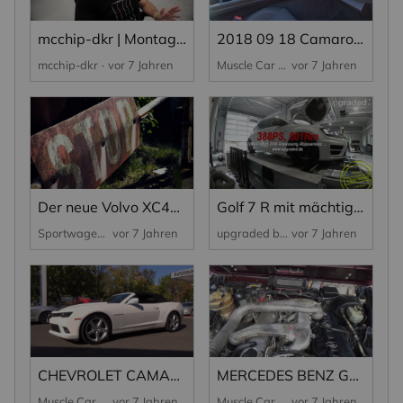
mcchip-dkr | Montags-Erklärbär | Wer? Wie? Was?
2018 09 18 Camaro Cabrio rot SS
mcchip-dkr
vor 7 Jahren
Muscle Car Wendling
vor 7 Jahren
Der neue Volvo XC40 by René Turrek
Golf 7 R mit mächtig Dampf
Sportwagen
vor 7 Jahren
upgraded by Wetterauer
vor 7 Jahren
CHEVROLET CAMARO 6.2 V8 EU | FOR SALE
MERCEDES BENZ G350 D | FOR SALE
Muscle Car Wendling
vor 7 Jahren
Muscle Car Wendling
vor 7 Jahren