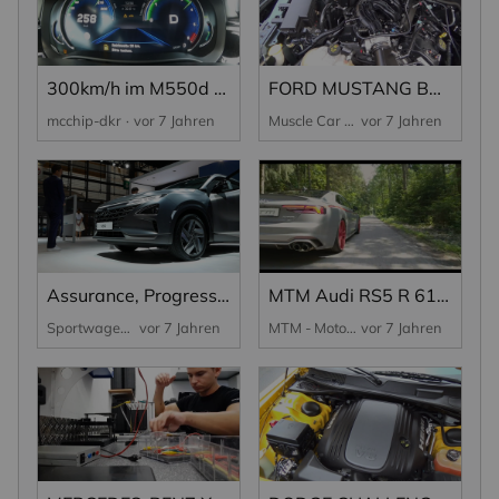
300km/h im M550d G30 Diesel | mcchip-dkr
FORD MUSTANG BULLITT GREEN | FOR SALE
mcchip-dkr
vor 7 Jahren
Muscle Car Wendling
vor 7 Jahren
Assurance, Progress and Performance from Hyundai at the 2018 Paris Motor Show
MTM Audi RS5 R 612HP
Sportwagen
vor 7 Jahren
MTM - Motoren Technik Mayer
vor 7 Jahren