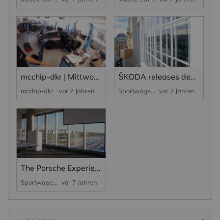
mcchip-dkr | Mittwochs-Quickie
ŠKODA releases design video and interior sketches of VISION RS
mcchip-dkr
vor 7 Jahren
Sportwagen
vor 7 Jahren
The Porsche Experience Center Atlanta...
Sportwagen
vor 7 Jahren