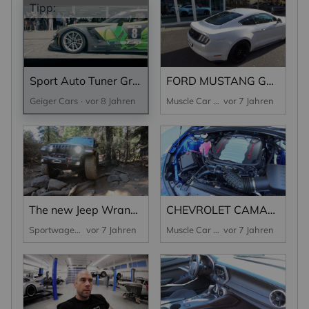
Tipp:
Sport Auto Tuner Grand Prix 2018 - Aftermovie
FORD MUSTANG GT PREMIUM PAKET 2 EU VERSION | FOR SALE
Geiger Cars
vor 8 Jahren
Muscle Car Wendling
vor 7 Jahren
The new Jeep Wrangler – Interview: Todd Beddick (Head of Accessories & Performance Prrts, MOPAR)
CHEVROLET CAMARO HYPERBLUE SS | FOR SALE
Sportwagen
vor 7 Jahren
Muscle Car Wendling
vor 7 Jahren