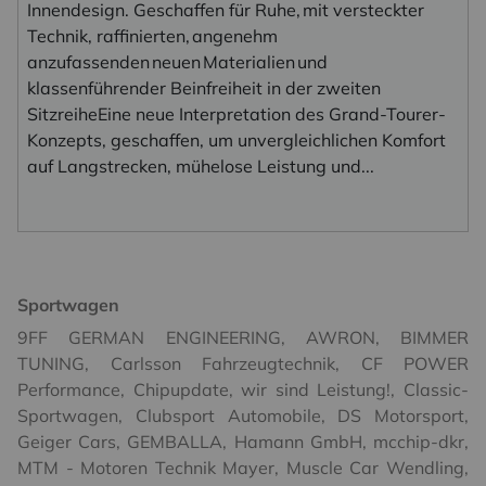
Innendesign. Geschaffen für Ruhe, mit versteckter
Technik, raffinierten, angenehm
anzufassenden neuen Materialien und
klassenführender Beinfreiheit in der zweiten
SitzreiheEine neue Interpretation des Grand-Tourer-
Konzepts, geschaffen, um unvergleichlichen Komfort
auf Langstrecken, mühelose Leistung und...
Sportwagen
9FF GERMAN ENGINEERING
,
AWRON
,
BIMMER
TUNING
,
Carlsson Fahrzeugtechnik
,
CF POWER
Performance
,
Chipupdate, wir sind Leistung!
,
Classic-
Sportwagen
,
Clubsport Automobile
,
DS Motorsport
,
Geiger Cars
,
GEMBALLA
,
Hamann GmbH
,
mcchip-dkr
,
MTM - Motoren Technik Mayer
,
Muscle Car Wendling
,