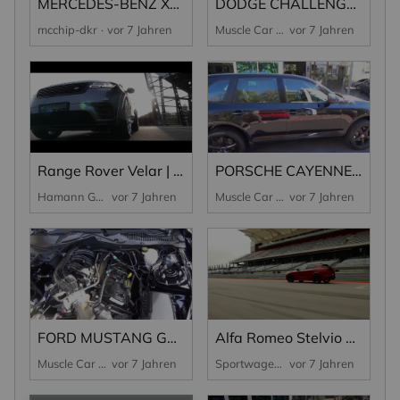
MERCEDES-BENZ X250D CHIPTUNING 220 PS 503 NM | mcchip-dkr
DODGE CHALLENGER RT | FOR SALE
mcchip-dkr
vor 7 Jahren
Muscle Car Wendling
vor 7 Jahren
Range Rover Velar | by HAMANN
PORSCHE CAYENNE DIESEL NEUWERTIG | FOR SALE
Hamann GmbH
vor 7 Jahren
Muscle Car Wendling
vor 7 Jahren
FORD MUSTANG GT CARBON | FOR SALE
Alfa Romeo Stelvio Quadrifoglio zum „SUV des Jahres 2018" (Auto Zeitung) gekürt
Muscle Car Wendling
vor 7 Jahren
Sportwagen
vor 7 Jahren