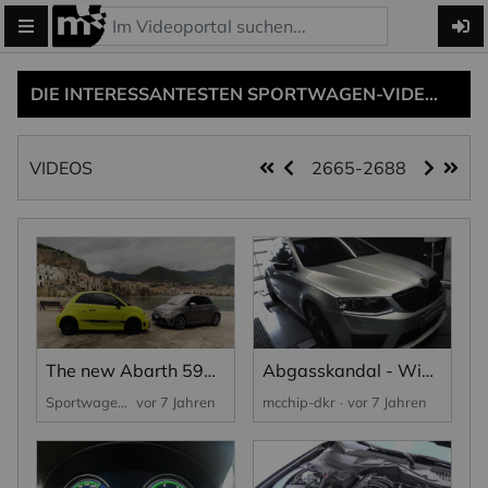
DIE INTERESSANTESTEN SPORTWAGEN-VIDEOS, NEWS UND MOTOSITES MIT FAKTEN, INFOS UND LINKS...
VIDEOS
2665-2688
The new Abarth 595 range makes its debut at the Targa Florio 2018
Abgasskandal - Wieviel Leistung bleibt übrig? | mcchip-dkr.com
Sportwagen
vor 7 Jahren
mcchip-dkr
vor 7 Jahren