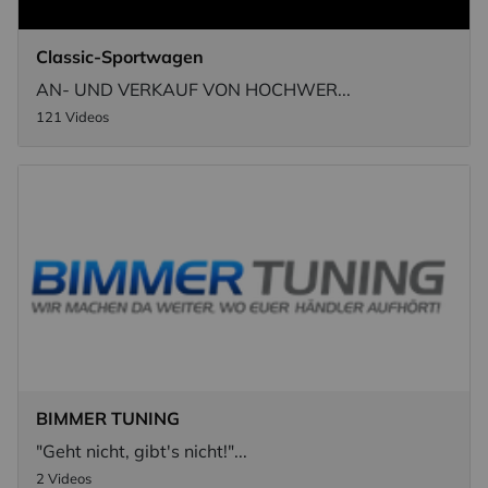
Classic-Sportwagen
Nachname
AN- UND VERKAUF VON HOCHWER...
121 Videos
Ihre E-Mail-Adresse
Ich willige in den Empfang des Newsletters ein,
den ich jederzeit mit dem Link im Newsletter
selbst abbestellen kann.
Mit der Eintragung für den Newsletter bestätigen Sie die Verarbeitung
Ihrer Daten gemäß der
Datenschutzerklärung
durch KlickTipp.
BIMMER TUNING
Newsletter abonnieren
"Geht nicht, gibt's nicht!"...
2 Videos