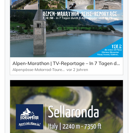
×
NEWSLETTER ABONNIEREN
Vorname
Alpen-Marathon | TV-Reportage – In 7 Tagen durch 6 Länder über 50 Pässe (Teil 1)
Nachname
Alpenpässe-Motorrad-Touren: Alpen-Marathon, die TV-Reportagen
vor 2 Jahren
Ihre E-Mail-Adresse
Ich willige in den Empfang des Newsletters ein,
den ich jederzeit mit dem Link im Newsletter
selbst abbestellen kann.