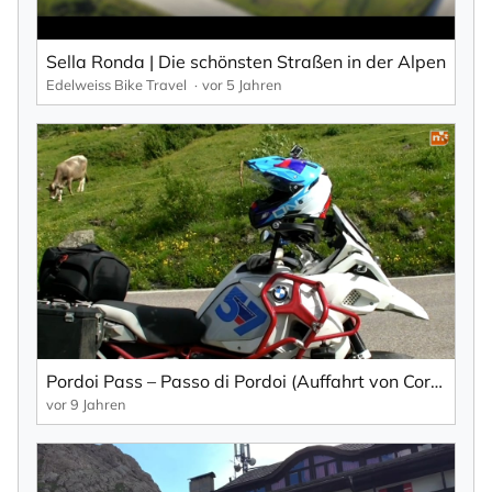
Mit der Eintragung für den Newsletter bestätigen Sie die Verarbeitung
Ihrer Daten gemäß der
Datenschutzerklärung
durch KlickTipp.
Sella Ronda | Die schönsten Straßen in der Alpen
Edelweiss Bike Travel
vor 5 Jahren
Newsletter abonnieren
Pordoi Pass – Passo di Pordoi (Auffahrt von Cortina D'Ampezzo), Auftakt zur Sella-Runde in den Dolomiten...
vor 9 Jahren