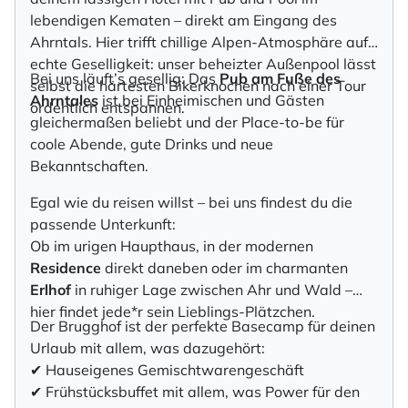
lebendigen Kematen – direkt am Eingang des
Ahrntals. Hier trifft chillige Alpen-Atmosphäre auf
echte Geselligkeit: unser beheizter Außenpool lässt
Bei uns läuft’s gesellig: Das
Pub am Fuße des
selbst die härtesten Bikerknochen nach einer Tour
Ahrntales
ist bei Einheimischen und Gästen
ordentlich entspannen.
gleichermaßen beliebt und der Place-to-be für
coole Abende, gute Drinks und neue
Bekanntschaften.
Egal wie du reisen willst – bei uns findest du die
passende Unterkunft:
Ob im urigen Haupthaus, in der modernen
Residence
direkt daneben oder im charmanten
Erlhof
in ruhiger Lage zwischen Ahr und Wald –
hier findet jede*r sein Lieblings-Plätzchen.
Der Brugghof ist der perfekte Basecamp für deinen
Urlaub mit allem, was dazugehört:
✔ Hauseigenes Gemischtwarengeschäft
✔ Frühstücksbuffet mit allem, was Power für den