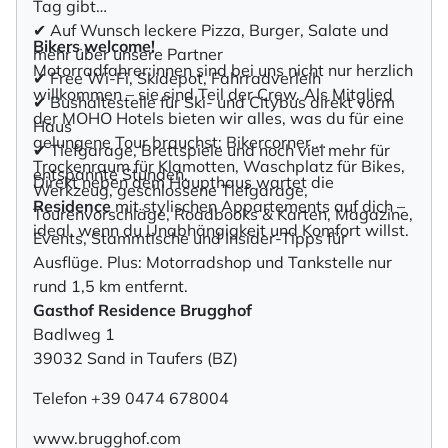
Tag gibt
✔ Auf Wunsch leckere Pizza, Burger, Salate und
Bikers welcome!
mehr über unsere Partner
Motorradfahrer:innen sind bei uns nicht nur herzlich
✔ Free Wi-Fi, Skidepot, Fahrradverleih
willkommen – sie sind Teil der Crew. Als Mitglied
✔ Bushaltestelle für Ski- und Citybus direkt vorm
der MOHO Hotels bieten wir alles, was du für eine
Haus
gelungene Tour brauchst: Bikercorner,
✔ Tiefgarage, Brettspiele und noch viel mehr für
Trockenraum für Klamotten, Waschplatz für Bikes,
entspannte Stunden.
Direkt neben dem Haupthaus wartet die
Werkzeug, geschlossene Tiefgarage,
Residence
mit stylischen Appartements auf dich –
Tourenvorschläge, Roadbooks & Karten, Magazine,
ideal, wenn du Unabhängigkeit und Komfort willst.
Events, Stammtische und Insider-Tipps für
Ausflüge. Plus: Motorradshop und Tankstelle nur
rund 1,5 km entfernt.
Gasthof Residence Brugghof
Badlweg 1
39032 Sand in Taufers (BZ)
Telefon +39 0474 678004
www.brugghof.com