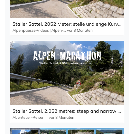
Staller Sattel, 2052 Meter: steile und enge Kurven, – daher einspurig und durch Ampeln geregelt.
Alpenpaesse-Videos | Alpen-Marathon
vor 8 Monaten
Staller Sattel, 2,052 metres: steep and narrow bends – therefore single lane and regulated by traffic lights.
Abenteuer-Reisen
vor 8 Monaten