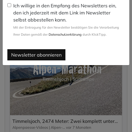
Ich willige in den Empfang des Newsletters ein,
den ich jederzeit mit dem Link im Newsletter
selbst abbestellen kann.
Mit der Eintragung für den Newsletter bestätigen Sie die Verarbeitung
Ihrer Daten gemäß der
Datenschutzerklärung
durch KlickTipp.
Timmelsjoch, 2,474 metres: Two completely different ramps – winding, steep, breathtaking and expensive ...
Alpenpaesse-Videos | Alpen-Marathon
vor 7 Monaten
Newsletter abonnieren
Timmelsjoch, 2474 Meter: Zwei komplett unterschiedliche Rampen – kurvig, steil, atemberaubend und teuer ...
Alpenpaesse-Videos | Alpen-Marathon
vor 7 Monaten