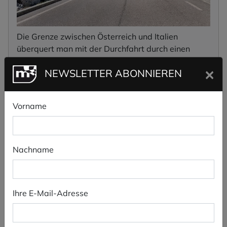
Die Grenze zwischen Österreich und Italien
überquert man mit der Durchfahrt durch einen
Tunnel.
×
NEWSLETTER ABONNIEREN
PÄSSE IN DER NÄHE:
Vorname
Jaufenpass
,
Penser Joch
,
Brennerpass
,
Kühtaisattel
,
Passo di Valles
Nachname
VIDEOS
Ihre E-Mail-Adresse