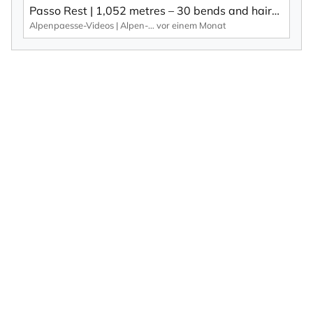
Passo Rest | 1,052 metres – 30 bends and hairpin bends and a narrow road characterise this Alpine pass.
Alpenpaesse-Videos | Alpen-Marathon
vor einem Monat