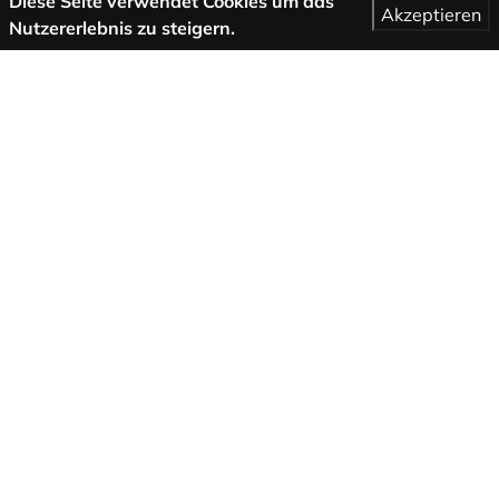
Diese Seite verwendet Cookies um das
Akzeptieren
Nutzererlebnis zu steigern.
Mehr Informationen
AGB
Support
Über uns
Impressum
Datenschutzbestimmungen
Folge uns