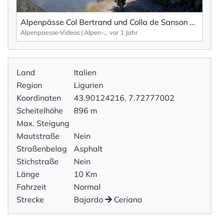
Alpenpässe Col Bertrand und Colla de Sanson – Schotterpisten der Ligurischen Grenzkammstraße.
Alpenpaesse-Videos | Alpen-Marathon
vor 1 Jahr
Land
Italien
Region
Ligurien
Koordinaten
43.90124216, 7.72777002
Scheitelhöhe
896 m
Max. Steigung
Mautstraße
Nein
Straßenbelag
Asphalt
Stichstraße
Nein
Länge
10 Km
Fahrzeit
Normal
Strecke
Bajardo
Ceriana