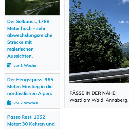
Der Sölkpass, 1788
Meter hoch – sehr
abwechslungsreiche
Strecke mit
malerischen
Aussichten.
vor 1 Woche
Der Hengstpass, 965
Meter: Einstieg in die
PÄSSE IN DER NÄHE:
nordöstlichen Alpen.
Wastl am Wald
,
Annaberg
vor 2 Wochen
Passo Rest, 1052
Meter: 30 Kehren und