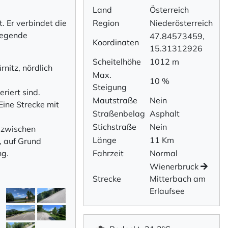
Land
Österreich
. Er verbindet die
Region
Niederösterreich
iegende
47.84573459,
Koordinaten
15.31312926
Scheitelhöhe
1012 m
rnitz, nördlich
Max.
10 %
Steigung
riert sind.
Mautstraße
Nein
Eine Strecke mit
Straßenbelag
Asphalt
Stichstraße
Nein
 zwischen
Länge
11 Km
, auf Grund
ng.
Fahrzeit
Normal
Wienerbruck
Strecke
Mitterbach am
Erlaufsee