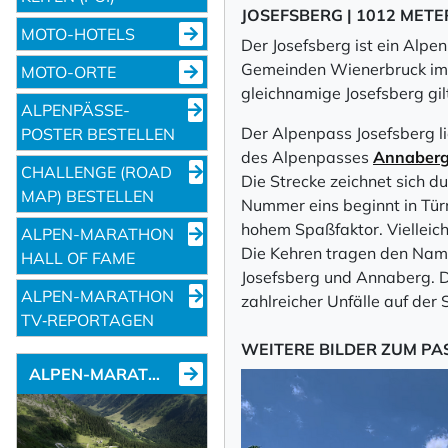
JOSEFSBERG | 1012 MET
MOTO-HOTELS
Der Josefsberg ist ein Alpen
Gemeinden Wienerbruck im 
MOTO-ORTE
gleichnamige Josefsberg gil
ALPENPÄSSE-
Der Alpenpass Josefsberg lie
POSTER BESTELLEN
des Alpenpasses
Annaber
CHALLENGE (ROAD
Die Strecke zeichnet sich d
MAP) BESTELLEN
Nummer eins beginnt in Türn
hohem Spaßfaktor. Viellei
ALPEN-MARATHON
Die Kehren tragen den Name
HALL OF FAME
Josefsberg und Annaberg. D
ALPEN-MARATHON
zahlreicher Unfälle auf der 
TV‑REPORTAGEN
WEITERE BILDER ZUM PA
ALPEN-MARATHON NEWS