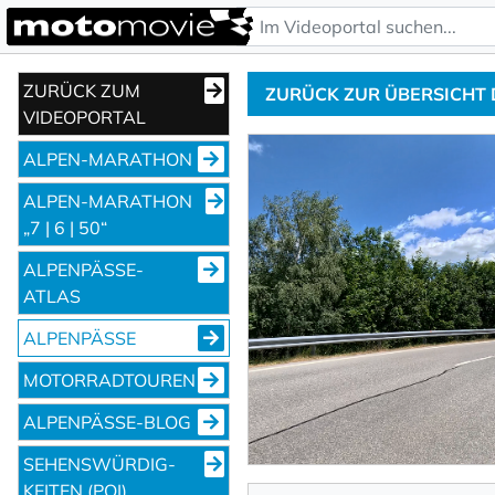
ZURÜCK ZUM
ZURÜCK ZUR ÜBERSICHT
VIDEOPORTAL
ALPEN-MARATHON
ALPEN-MARATHON
„7 | 6 | 50“
ALPENPÄSSE-
ATLAS
ALPENPÄSSE
MOTORRADTOUREN
ALPENPÄSSE-BLOG
SEHENS­WÜRDIG­
KEITEN (POI)