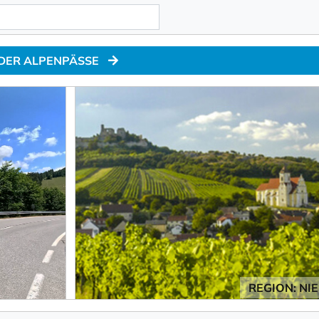
 DER ALPENPÄSSE
REGION: NI