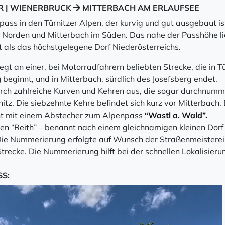
ER | WIENERBRUCK
MITTERBACH AM ERLAUFSEE
pass in den Türnitzer Alpen, der kurvig und gut ausgebaut ist
Norden und Mitterbach im Süden. Das nahe der Passhöhe l
t als das höchstgelegene Dorf Niederösterreichs.
gt an einer, bei Motorradfahrern beliebten Strecke, die in Tü
g
beginnt, und in Mitterbach, sürdlich des Josefsberg endet.
urch zahlreiche Kurven und Kehren aus, die sogar durchnumme
itz. Die siebzehnte Kehre befindet sich kurz vor Mitterbach. 
cht mit einem Abstecher zum Alpenpass
“Wastl a. Wald”.
n “Reith” – benannt nach einem gleichnamigen kleinen Dorf
ie Nummerierung erfolgte auf Wunsch der Straßenmeisterei
Strecke. Die Nummerierung hilft bei der schnellen Lokalisieru
SS: