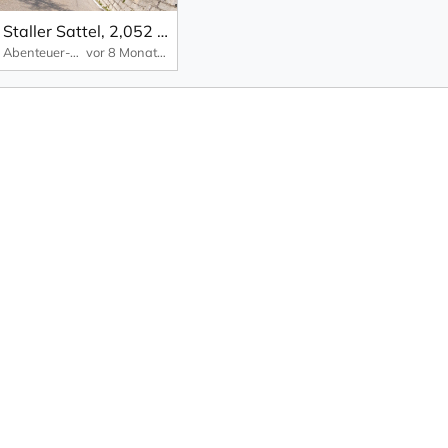
Staller Sattel, 2,052 metres: steep and narrow bends – therefore single lane and regulated by traffic lights.
Abenteuer-Reisen
vor 8 Monaten