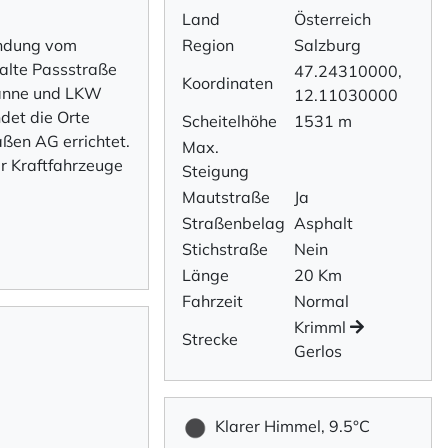
Land
Österreich
indung vom
Region
Salzburg
 alte Passstraße
47.24310000,
Koordinaten
spanne und LKW
12.11030000
det die Orte
Scheitelhöhe
1531 m
ßen AG errichtet.
Max.
ür Kraftfahrzeuge
Steigung
Mautstraße
Ja
Straßenbelag
Asphalt
Stichstraße
Nein
Länge
20 Km
Fahrzeit
Normal
Krimml
Strecke
Gerlos
Klarer Himmel, 9.5°C