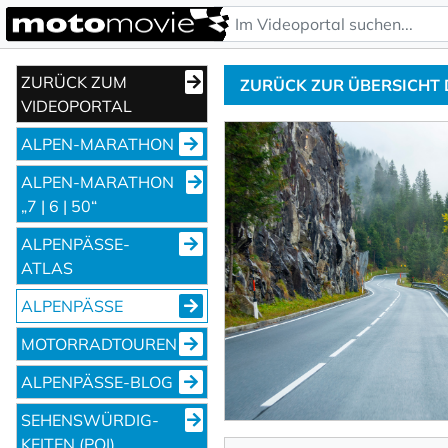
ZURÜCK ZUM
ZURÜCK ZUR ÜBERSICHT
VIDEOPORTAL
ALPEN-MARATHON
ALPEN-MARATHON
„7 | 6 | 50“
ALPENPÄSSE-
ATLAS
ALPENPÄSSE
MOTORRADTOUREN
ALPENPÄSSE-BLOG
SEHENS­WÜRDIG­
KEITEN (POI)