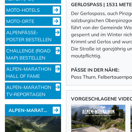
GERLOSPASS | 1531 METE
MOTO-HOTELS
Der Gerlospass, auch Pinzg
salzburgischen Oberpinzgau 
MOTO-ORTE
führt von der Gemeinde Wald
ALPENPÄSSE-
gesperrt und im Winter nic
POSTER BESTELLEN
Krimml und Gerlos und wurd
Die Straße ist ganzjährig u
CHALLENGE (ROAD
mautpflichtig.
MAP) BESTELLEN
ALPEN-MARATHON
PÄSSE IN DER NÄHE:
HALL OF FAME
Pass Thurn
,
Felbertauernpa
ALPEN-MARATHON
TV‑REPORTAGEN
VORGESCHLAGENE VIDEOS
ALPEN-MARATHON NEWS