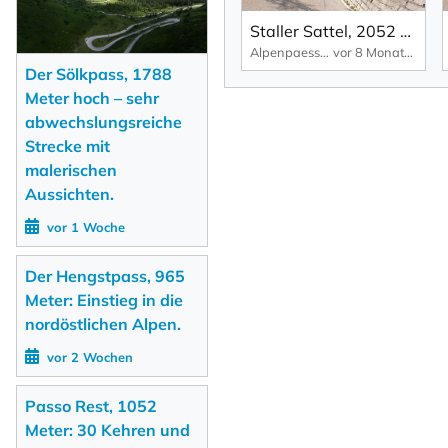
Staller Sattel, 2052 Meter: steile und enge Kurven, – daher einspurig und durch Ampeln geregelt.
Alpenpaesse-Videos | Alpen-Marathon
vor 8 Monaten
Der Sölkpass, 1788
Meter hoch – sehr
abwechslungsreiche
Strecke mit
malerischen
Aussichten.
vor 1 Woche
Der Hengstpass, 965
Meter: Einstieg in die
nordöstlichen Alpen.
vor 2 Wochen
Passo Rest, 1052
Meter: 30 Kehren und