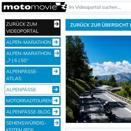
ZURÜCK ZUM
ZURÜCK ZUR ÜBERSICHT
VIDEOPORTAL
ALPEN-MARATHON
ALPEN-MARATHON
„7 | 6 | 50“
ALPENPÄSSE-
ATLAS
ALPENPÄSSE
MOTORRADTOUREN
ALPENPÄSSE-BLOG
SEHENS­WÜRDIG­
KEITEN (POI)