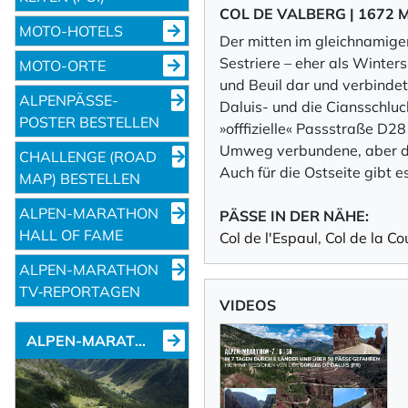
COL DE VALBERG | 1672 
MOTO-HOTELS
Der mitten im gleichnamigen
Sestriere – eher als Winter
MOTO-ORTE
und Beuil dar und verbindet
ALPENPÄSSE-
Daluis- und die Ciansschluc
POSTER BESTELLEN
»offfizielle« Passstraße D2
Umweg verbundene, aber da
CHALLENGE (ROAD
Auch für die Ostseite gibt 
MAP) BESTELLEN
ALPEN-MARATHON
PÄSSE IN DER NÄHE:
HALL OF FAME
Col de l'Espaul
,
Col de la Cou
ALPEN-MARATHON
TV‑REPORTAGEN
VIDEOS
ALPEN-MARATHON NEWS