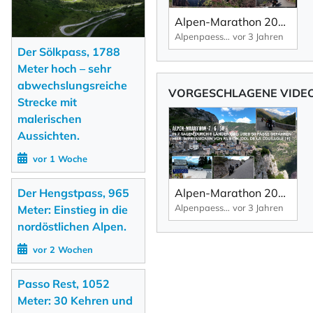
Alpen-Marathon 2022, Impressionen: Gorges de Daluis – rote Felsen, tiefe Schluchten, enge und kurvige Straßen. Impressionen aus: 7 Tage | 6 Länder | 50 Pässe.
Alpenpaesse-Videos | Alpen-Marathon
vor 3 Jahren
Der Sölkpass, 1788
Meter hoch – sehr
abwechslungsreiche
VORGESCHLAGENE VIDEOS
Strecke mit
malerischen
Aussichten.
vor 1 Woche
Der Hengstpass, 965
Alpen-Marathon 2022–Impressionen: Das Dorf Rubion, unterhalb des Col de la Couillole, Südfrankreich.
Alpenpaesse-Videos | Alpen-Marathon
vor 3 Jahren
Meter: Einstieg in die
nordöstlichen Alpen.
vor 2 Wochen
Passo Rest, 1052
Meter: 30 Kehren und