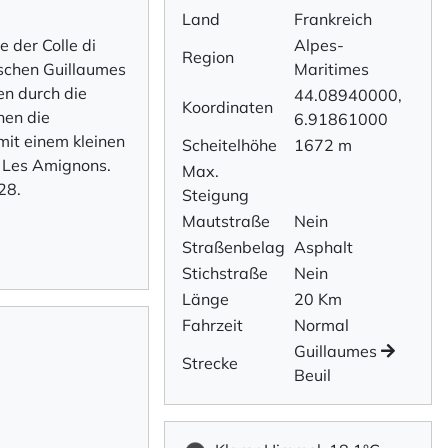
Land
Frankreich
 der Colle di
Alpes-
Region
ischen Guillaumes
Maritimes
en durch die
44.08940000,
Koordinaten
nen die
6.91861000
mit einem kleinen
Scheitelhöhe
1672 m
 Les Amignons.
Max.
28.
Steigung
Mautstraße
Nein
Straßenbelag
Asphalt
Stichstraße
Nein
Länge
20 Km
Fahrzeit
Normal
Guillaumes
Strecke
Beuil