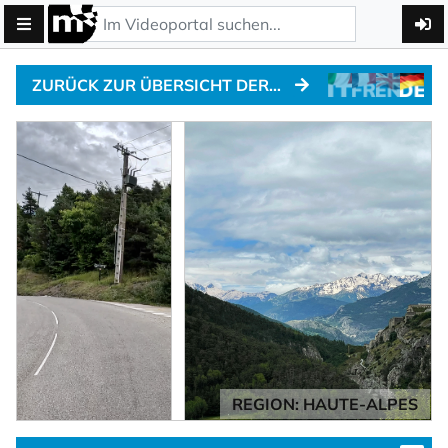
ZURÜCK ZUR ÜBERSICHT DER ALPENPÄSSE
REGION: HAUTE-ALPES