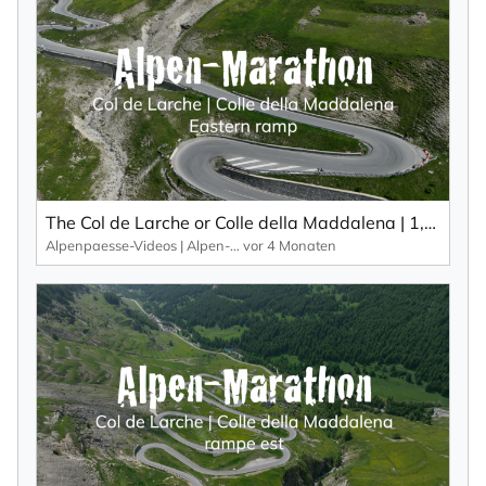
Vorname
Nachname
Ihre E-Mail-Adresse
The Col de Larche or Colle della Maddalena | 1,991 m: A varied route for motorbike tours.
Alpenpaesse-Videos | Alpen-Marathon
vor 4 Monaten
Ich willige in den Empfang des Newsletters ein,
den ich jederzeit mit dem Link im Newsletter
selbst abbestellen kann.
Mit der Eintragung für den Newsletter bestätigen Sie die Verarbeitung
Ihrer Daten gemäß der
Datenschutzerklärung
durch KlickTipp.
Newsletter abonnieren