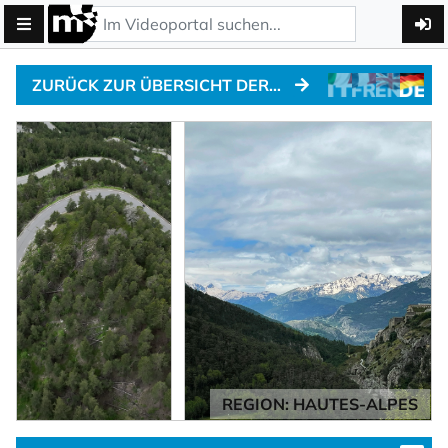
ZURÜCK ZUR ÜBERSICHT DER ALPENPÄSSE
REGION: HAUTES-ALPES