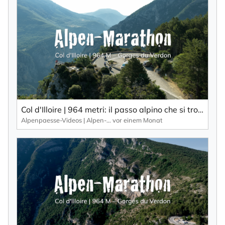
×
NEWSLETTER ABONNIEREN
Vorname
Col d'Illoire | 964 metri: il passo alpino che si trova sull'altopiano delle Gorges du Verdon, una gola profonda 700 metri.
Alpenpaesse-Videos | Alpen-Marathon
vor einem Monat
Nachname
Ihre E-Mail-Adresse
Ich willige in den Empfang des Newsletters ein,
den ich jederzeit mit dem Link im Newsletter