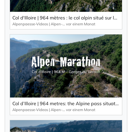
selbst abbestellen kann.
Mit der Eintragung für den Newsletter bestätigen Sie die Verarbeitung
Col d'Illoire | 964 mètres : le col alpin situé sur le plateau des Gorges du Verdon, un canyon profond de 700 mètres.
Ihrer Daten gemäß der
Datenschutzerklärung
durch KlickTipp.
Alpenpaesse-Videos | Alpen-Marathon
vor einem Monat
Newsletter abonnieren
Col d’Illoire | 964 metres: the Alpine pass situated on the plateau of the 700-metre-deep gorge, the Gorges du Verdon.
Alpenpaesse-Videos | Alpen-Marathon
vor einem Monat