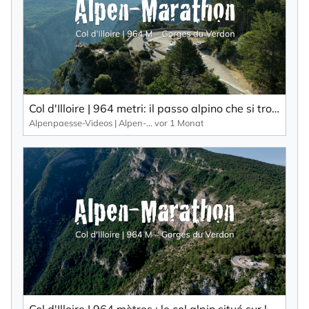
Col d'Illoire | 964 metri: il passo alpino che si trova sull'altopiano delle Gorges du Verdon, una gola profonda 700 metri.
Alpenpaesse-Videos | Alpen-Marathon
vor 1 Monat
Col d'Illoire | 964 mètres : le col alpin situé sur le plateau des Gorges du Verdon, un canyon profond de 700 mètres.