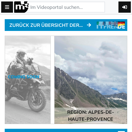
ZURÜCK ZUR ÜBERSICHT DER ALPENPÄSSE
REGION: ALPES-DE-
HAUTE-PROVENCE