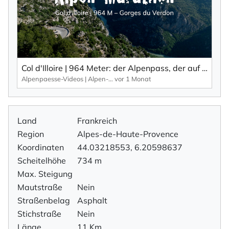
Col d'Illoire | 964 Meter: der Alpenpass, der auf dem Plateau der 700 Meter tiefen Schlucht, Gorges du Verdon liegt.
Alpenpaesse-Videos | Alpen-Marathon
vor 1 Monat
Land
Frankreich
Region
Alpes-de-Haute-Provence
Koordinaten
44.03218553, 6.20598637
Scheitelhöhe
734 m
Max. Steigung
Mautstraße
Nein
Straßenbelag
Asphalt
Stichstraße
Nein
Länge
11 Km