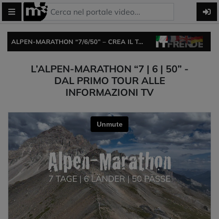
ALPEN-MARATHON “7/6/50” – CREA IL TOUR DEI PASSI ALPINI, PARTECIPA ALLA SFIDA O ORDINA IL POSTER DEI PASSI ALPINI.
L’ALPEN-MARATHON “7 | 6 | 50” -
DAL PRIMO TOUR ALLE
INFORMAZIONI TV