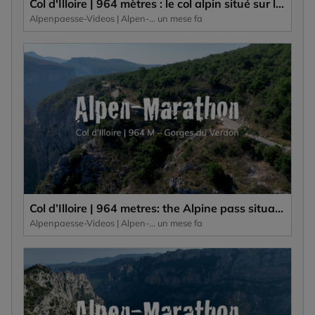
Col d'Illoire | 964 mètres : le col alpin situé sur le plateau des Gorges du Verdon, un canyon profond de 700 mètres.
Alpenpaesse-Videos | Alpen-Marathon
un mese fa
Col d’Illoire | 964 metres: the Alpine pass situated on the plateau of the 700-metre-deep gorge, the Gorges du Verdon.
Alpenpaesse-Videos | Alpen-Marathon
un mese fa