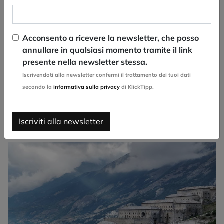
nell’atlante interattivo dei passi alpini per la
pianificazione o possono essere visualizzate come
panoramica dalla “A alla Z”. Per tutti i passi alpini sono
disponibili i fatti più importanti, le descrizioni e, in molti
Acconsento a ricevere la newsletter, che posso
casi, i video - e anche questi sono sempre di più.
annullare in qualsiasi momento tramite il link
Perché: abbiamo già filmato molto, ma abbiamo avuto
presente nella newsletter stessa.
troppo poco tempo per elaborare il materiale in brevi
Iscrivendoti alla newsletter confermi il trattamento dei tuoi dati
clip.
secondo la
informativa sulla privacy
di KlickTipp.
Per saperne di più
Iscriviti alla newsletter