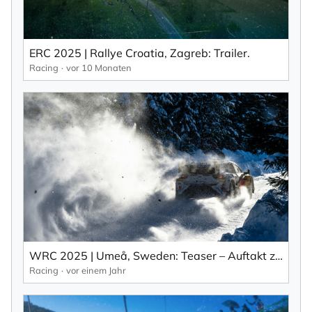
den ich jederzeit mit dem Link im Newsletter
selbst abbestellen kann.
Mit der Eintragung für den Newsletter bestätigen Sie die Verarbeitung
ERC 2025 | Rallye Croatia, Zagreb: Trailer.
Ihrer Daten gemäß der
Datenschutzerklärung
durch KlickTipp.
Racing
vor 10 Monaten
Newsletter abonnieren
WRC 2025 | Umeå, Sweden: Teaser – Auftakt zur Schweden-Rallye (EN).
Racing
vor einem Jahr