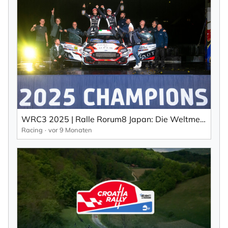
×
NEWSLETTER ABONNIEREN
Vorname
WRC3 2025 | Ralle Rorum8 Japan: Die Weltmeisterschaft geht nach Italien (EN).
Racing
vor 9 Monaten
Nachname
Ihre E-Mail-Adresse
Ich willige in den Empfang des Newsletters ein,