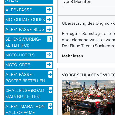
vor 3 Monaten
ALPENPÄSSE
MOTORRADTOUREN
Übersetzung des Original
ALPENPÄSSE-BLOG
Portugal – Samstag – alle 
SEHENS­WÜRDIG­
aber niemand wusste, wann
KEITEN (POI)
Der Finne Teemu Suninen zei
MOTO-HOTELS
Mehr lesen
MOTO-ORTE
ALPENPÄSSE-
VORGESCHLAGENE VIDE
POSTER BESTELLEN
CHALLENGE (ROAD
MAP) BESTELLEN
ALPEN-MARATHON
HALL OF FAME