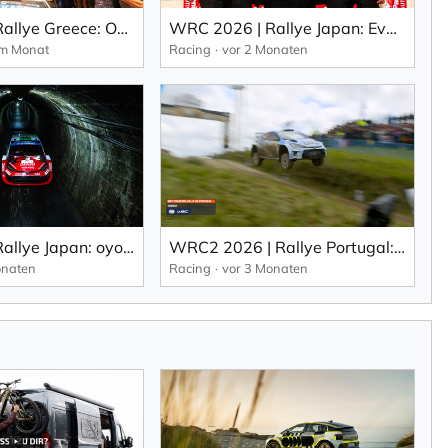
WRC 2026 | Rallye Greece: Ogier holt sich seinen 69. WRC-Sieg in einem dramatischen Finale.
WRC 2026 | Rallye Japan: Evans baut seine Führung in der WRC-Gesamtwertung aus
em Monat
Racing
vor 2 Monaten
WRC 2026 | Rallye Japan: oyota belegt am Freitag die ersten vier Plätze in Japan (EN).
WRC2 2026 | Rallye Portugal: Das Podest geht in den Norden (EN).
onaten
Racing
vor 3 Monaten