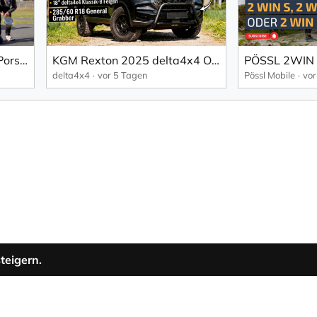
Behind the Scenes: Unser Porsche Cayman GT4 im Steffen Henssler Werbespot | mcchip-dkr
KGM Rexton 2025 delta4x4 Offroad Paket
delta4x4
vor 5 Tagen
Pössl Mobile
vor
teigern.