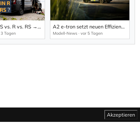
PÖSSL 2WIN S vs. R vs. RS → Welcher ist der Richtige für dich?
A2 e-tron setzt neuen Effizienzstandard bei Audi.
 3 Tagen
Modell-News
vor 5 Tagen
Akzeptieren