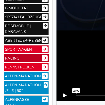
E-MOBILITÄT
SPEZIALFAHRZEUGE
REISEMOBILE |
CARAVANS
ABENTEUER-REISEN
SPORTWAGEN
RACING
RENNSTRECKEN
ALPEN-MARATHON
ALPEN-MARATHON
„7 | 6 | 50“
ALPENPÄSSE-
ATLAS