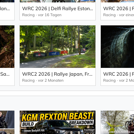
WRC 206 Secto Rallye Finland: Pajari fährt in Finnland einen traumhaften Heimsieg ein (EN).
WRC 2026 | Delfi Rallye Estonia: Pajari erobert mit einem Durchbruch den ersten WRC-Sieg (EN).
Racing
vor 16 Tagen
Racing
vor ein
WRC 2026 | Rallye Japan, Samstag: Evans führt vor Ogier vor Finale zur FORUM8 Rally Japan (EN).
WRC2 2026 | Rallye Japan, Freitag: Cachon von Gryazin (EN).
Racing
vor 2 Monaten
Racing
vor 2 M