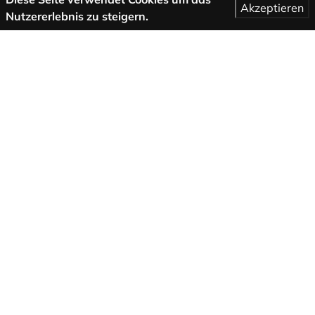
Akzeptieren
Nutzererlebnis zu steigern.
Mehr Informationen
AGB
Support
Über uns
Impressum
Datenschutzbestimmungen
Folge uns