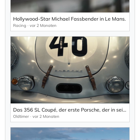
den ich jederzeit mit dem Link im Newsletter
selbst abbestellen kann.
Hollywood-Star Michael Fassbender in Le Mans.
Mit der Eintragung für den Newsletter bestätigen Sie die Verarbeitung
Racing
vor 2 Monaten
Ihrer Daten gemäß der
Datenschutzerklärung
durch KlickTipp.
Newsletter abonnieren
Das 356 SL Coupé, der erste Porsche, der in seiner Klasse in Le Mans siegte.
Oldtimer
vor 2 Monaten