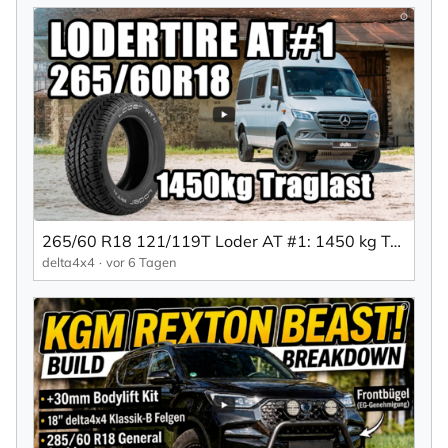
265/60 R18 121/119T Loder AT #1: 1450 kg Traglast für den Sprinter
delta4x4
vor 6 Tagen